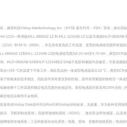
前，威世科技Vishay Intertechnology, Inc.（NYSE 股市代号：VSH）宣布，推出四款全新功
 mm 1210---商用版IHLL-0806AZ-1Z 和 IHLL-1210AB-1Z 以及车规级IHL
（1210）和 64 %（0806），并且具有更高的工作温度、更宽的电感值范围和更
HLL-0806AZ-1Z和IHLL-1210AB-1Z的电感值范围为0.24 mH至4.70
局。IHLP-0806AB-5A和IHLP-1210ABEZ-5A端子底部和侧面均含镀层，
高达+165 °C的温度下可靠工作，相比竞品的一体成型电感器高出10 °C，典型DCR低至
与基于铁氧体的技术相比，四款器件具有更优异的性能，器件采用紧固的铁粉芯一体成
线确保整个工作温度和额定电流范围内的稳定性。新型电感器封装采用100%无铅（
瞬态电流尖峰而不会饱和。
前发布的Vishay Dale器件符合RoHS和Vishay绿色标准，无卤素，专为各种应用场景下
娱乐、导航和制动系统；高级驾驶辅助系统（ADAS）、激光雷达和传感器，以及发动机控制单元
据网络和存储系统；工业和家居自动化系统；电视、音响、音频和游戏系统；电池供