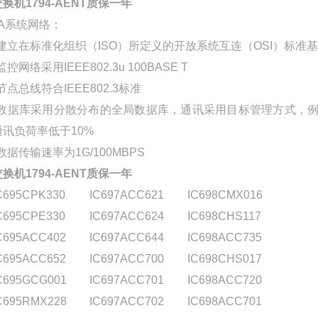
交换机1794-AENT质保一年
I/A系统网络：
*建立在标准化组织（ISO）所定义的开放系统互连（OSI）标准基
监控网络采用IEEE802.3u 100BASE T
节点总线符合IEEE802.3标准
*数据库采用分散分布的全局数据库，通讯采用目标管理方式，
通讯负荷率低于10%
数据传输速率为1G/100MBPS
交换机1794-AENT质保一年
C695CPK330
IC697ACC621
IC698CMX016
C695CPE330
IC697ACC624
IC698CHS117
C695ACC402
IC697ACC644
IC698ACC735
C695ACC652
IC697ACC700
IC698CHS017
C695GCG001
IC697ACC701
IC698ACC720
C695RMX228
IC697ACC702
IC698ACC701