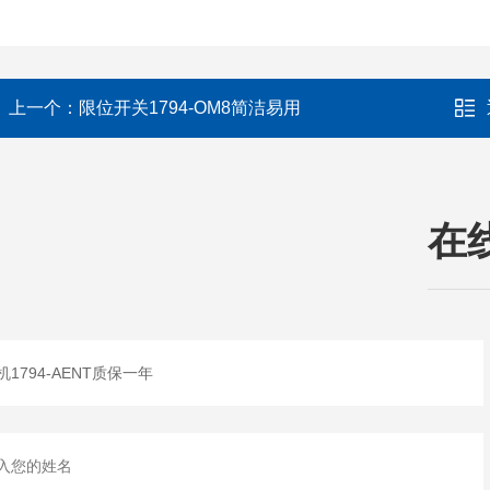
上一个：
限位开关1794-OM8简洁易用
在