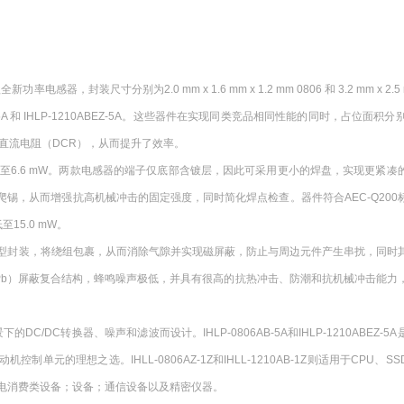
率电感器，封装尺寸分别为2.0 mm x 1.6 mm x 1.2 mm 0806 和 3.2 mm x 2.5 m
P-0806AB-5A 和 IHLP-1210ABEZ-5A。这些器件在实现同类竞品相同性能的同时，占位面积分
低的直流电阻（DCR），从而提升了效率。
 mH，典型DCR低至6.6 mW。两款电感器的端子仅底部含镀层，因此可采用更小的焊盘，实现更紧
可形成侧面爬锡，从而增强抗高机械冲击的固定强度，同时简化焊点检查。器件符合AEC-Q20
15.0 mW。
型封装，将绕组包裹，从而消除气隙并实现磁屏蔽，防止与周边元件产生串扰，同时
Pb）屏蔽复合结构，蜂鸣噪声极低，并具有很高的抗热冲击、防潮和抗机械冲击能力
的DC/DC转换器、噪声和滤波而设计。IHLP-0806AB-5A和IHLP-1210ABEZ-5
的理想之选。IHLL-0806AZ-1Z和IHLL-1210AB-1Z则适用于CPU、S
电消费类设备；设备；通信设备以及精密仪器。