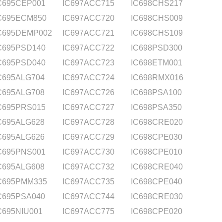
C695CEP001
IC697ACC715
IC698CHS217
C695ECM850
IC697ACC720
IC698CHS009
C695DEMP002
IC697ACC721
IC698CHS109
C695PSD140
IC697ACC722
IC698PSD300
C695PSD040
IC697ACC723
IC698ETM001
C695ALG704
IC697ACC724
IC698RMX016
C695ALG708
IC697ACC726
IC698PSA100
C695PRS015
IC697ACC727
IC698PSA350
C695ALG628
IC697ACC728
IC698CRE020
C695ALG626
IC697ACC729
IC698CPE030
C695PNS001
IC697ACC730
IC698CPE010
C695ALG608
IC697ACC732
IC698CRE040
C695PMM335
IC697ACC735
IC698CPE040
C695PSA040
IC697ACC744
IC698CRE030
C695NIU001
IC697ACC775
IC698CPE020