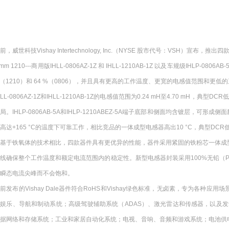
前，威世科技Vishay Intertechnology, Inc.（NYSE 股市代号：VSH）宣布，推出四款全新功
 mm 1210---商用版IHLL-0806AZ-1Z 和 IHLL-1210AB-1Z 以及车规级IHL
（1210）和 64 %（0806），并且具有更高的工作温度、更宽的电感值范围和更
HLL-0806AZ-1Z和IHLL-1210AB-1Z的电感值范围为0.24 mH至4.70
局。IHLP-0806AB-5A和IHLP-1210ABEZ-5A端子底部和侧面均含镀层，
高达+165 °C的温度下可靠工作，相比竞品的一体成型电感器高出10 °C，典型DCR低至
与基于铁氧体的技术相比，四款器件具有更优异的性能，器件采用紧固的铁粉芯一体成
线确保整个工作温度和额定电流范围内的稳定性。新型电感器封装采用100%无铅（
瞬态电流尖峰而不会饱和。
前发布的Vishay Dale器件符合RoHS和Vishay绿色标准，无卤素，专为各种应用场景下
娱乐、导航和制动系统；高级驾驶辅助系统（ADAS）、激光雷达和传感器，以及发动机控制单元
据网络和存储系统；工业和家居自动化系统；电视、音响、音频和游戏系统；电池供