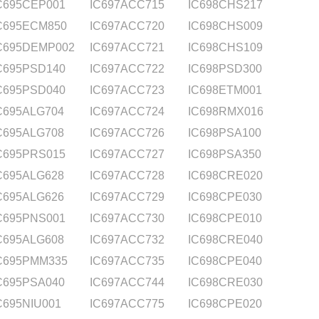
C695CEP001
IC697ACC715
IC698CHS217
C695ECM850
IC697ACC720
IC698CHS009
C695DEMP002
IC697ACC721
IC698CHS109
C695PSD140
IC697ACC722
IC698PSD300
C695PSD040
IC697ACC723
IC698ETM001
C695ALG704
IC697ACC724
IC698RMX016
C695ALG708
IC697ACC726
IC698PSA100
C695PRS015
IC697ACC727
IC698PSA350
C695ALG628
IC697ACC728
IC698CRE020
C695ALG626
IC697ACC729
IC698CPE030
C695PNS001
IC697ACC730
IC698CPE010
C695ALG608
IC697ACC732
IC698CRE040
C695PMM335
IC697ACC735
IC698CPE040
C695PSA040
IC697ACC744
IC698CRE030
C695NIU001
IC697ACC775
IC698CPE020