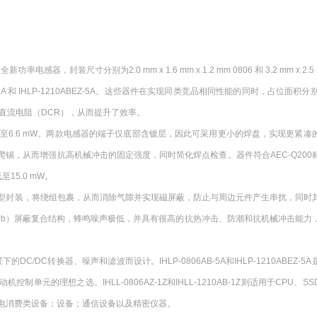
率电感器，封装尺寸分别为2.0 mm x 1.6 mm x 1.2 mm 0806 和 3.2 mm x 2.5 m
P-0806AB-5A 和 IHLP-1210ABEZ-5A。这些器件在实现同类竞品相同性能的同时，占位面积分
低的直流电阻（DCR），从而提升了效率。
 mH，典型DCR低至6.6 mW。两款电感器的端子仅底部含镀层，因此可采用更小的焊盘，实现更紧
可形成侧面爬锡，从而增强抗高机械冲击的固定强度，同时简化焊点检查。器件符合AEC-Q20
15.0 mW。
型封装，将绕组包裹，从而消除气隙并实现磁屏蔽，防止与周边元件产生串扰，同时
Pb）屏蔽复合结构，蜂鸣噪声极低，并具有很高的抗热冲击、防潮和抗机械冲击能力
的DC/DC转换器、噪声和滤波而设计。IHLP-0806AB-5A和IHLP-1210ABEZ-5
的理想之选。IHLL-0806AZ-1Z和IHLL-1210AB-1Z则适用于CPU、S
电消费类设备；设备；通信设备以及精密仪器。