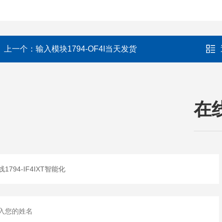
上一个：
输入模块1794-OF4I当天发货
在