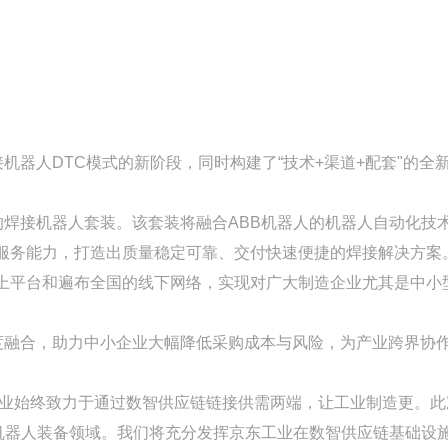
器人DTC模式的新阶段，同时构建了“技术+渠道+配套"的全
焊接机器人套装。该套装将融合ABB机器人的机器人自动化技
服务能力，打造出质量稳定可靠、交付快速便捷的焊接解决方案
上平台和遍布全国的线下网络，实现对广大制造企业尤其是中小
度融合，助力中小企业大幅降低采购成本与风险，为产业跨界协
工业始终致力于通过数智供应链链接供需两端，让工业制造更。此
机器人装备领域。我们将充分发挥京东工业在数智供应链基础设