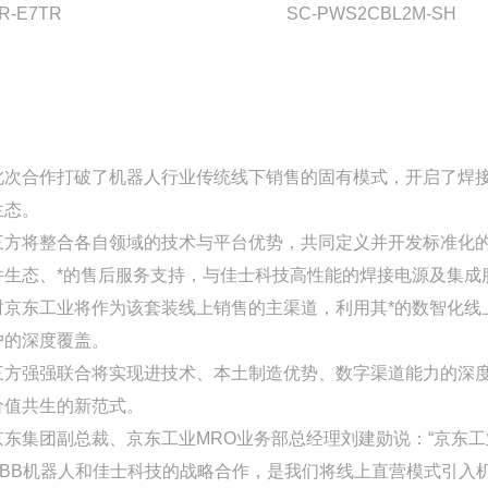
R-E7TR
SC-PWS2CBL2M-SH
此次合作打破了机器人行业传统线下销售的固有模式，开启了焊接机
生态。
三方将整合各自领域的技术与平台优势，共同定义并开发标准化的
件生态、*的售后服务支持，与佳士科技高性能的焊接电源及集成
时京东工业将作为该套装线上销售的主渠道，利用其*的数智化线
户的深度覆盖。
三方强强联合将实现进技术、本土制造优势、数字渠道能力的深
价值共生的新范式。
京东集团副总裁、京东工业MRO业务部总经理刘建勋说：“京东
ABB机器人和佳士科技的战略合作，是我们将线上直营模式引入