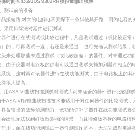
质保时间长IC693DSM302RR模拟量输出模块
1、测试前的准备
将晶振短路,对大的电解电容要焊下一条脚使其开路，因为电容的
2、采用排除法对器件进行测试
对器件进行在线测试或比较过程中，凡是测试通过（或比较正常
差）的，可再测试一遍，若还是未通过，也可先确认测试结果，
过头来处理那些未通过测试（或比较超差）的器件。对未通过功
法，由于仪器对电路板的供电可以通过测试夹施加到器件相应的
电系统，这时再对该器件进行在线功能测试，由于电路板上的其他
获得很大提高。
3、用ASA-VI曲线扫描测试对测试库尚未涵盖的器件进行比较测
由于ASA-VI智能曲线扫描技术能适用于对任何器件的比较测试
件具备较强的故障侦测能力。该功能弥补了器件在线功能测试要
往会出现无法找到好板做参照的情景，而且待修板本身的电路结构也
了作用，而在线功能测试由于器件测试库的不，无法完成对电路