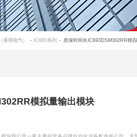
E（通用电气）
-
IC693系列
- 质保时间长IC693DSM302RR
M302RR模拟量输出模块
拟量输出模块我们是一家主要经营各品牌自动化设备配件的公司，主