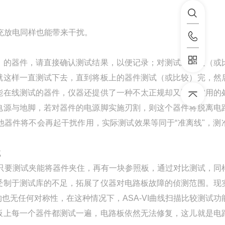
充放电同样也能带来干扰。
）的器件，请直接确认测试结果，以便记录；对测试未通过（或
就这样一直测试下去，直到将板上的器件测试（或比较）完，然
能在线测试的器件，仪器还提供了一种不太正规却又比较实用的
电源与地脚，若对器件的电源脚实施刃割，则这个器件将脱离电
器件将不会再起干扰作用，实际测试效果等同于“准离线"，测
试
，只要测试夹能将器件夹住，再有一块参照板，通过对比测试，同
受制于测试库的不足，拓展了仪器对电路板故障的侦测范围。现
无任何对称性，在这种情况下，ASA-VI曲线扫描比较测试功
板上每一个器件都测试一遍，电路板依然无法修复，这儿就是电