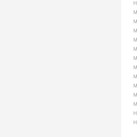
H
M
M
M
M
M
M
M
M
M
M
M
H
H