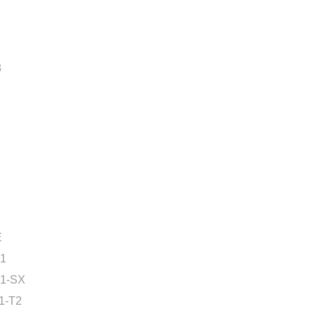
8
E
1
1-SX
1-T2