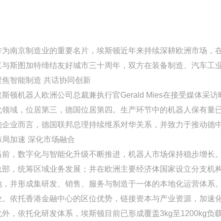
作为南京制造业的重要名片，埃斯顿近年来持续深耕欧洲市场，
京与斯图加特缔结友好城市三十周年，双方在装备制造、汽车工
聚焦智能制造 共话协同创新
埃斯顿机器人欧洲公司总裁兼执行官Gerald Mies在接受媒
化领域，位居第三，德国位居第四。生产环节中的机器人保有量
的企业而言，德国联邦总理持续维系对华关系，并致力于推动德中
布局加速 深化市场融合
当前，数字化与智能化升级不断推进，机器人市场保持稳步增长。埃
总部，统筹区域业务发展；并在欧洲主要经济体国家设立分支机构
地，并形成集研发、销售、服务与制造于一体的本地化运营体系。2
业。依托香港金融中心的区位优势，链接资本与产业资源，加速
此外，依托化研发体系，埃斯顿目前已形成覆盖3kg至1200kg