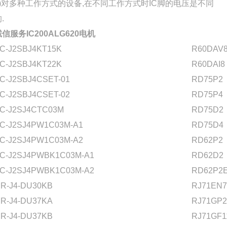
h)对多种工作方式的设备,在不同工作方式时IC脚的电压是不同
.
信服务IC200ALG620电机
C-J2SBJ4KT15K
R60DAV
C-J2SBJ4KT22K
R60DAI8
C-J2SBJ4CSET-01
RD75P2
C-J2SBJ4CSET-02
RD75P4
C-J2SJ4CTC03M
RD75D2
C-J2SJ4PW1C03M-A1
RD75D4
C-J2SJ4PW1C03M-A2
RD62P2
C-J2SJ4PWBK1C03M-A1
RD62D2
C-J2SJ4PWBK1C03M-A2
RD62P2
R-J4-DU30KB
RJ71EN7
R-J4-DU37KA
RJ71GP2
R-J4-DU37KB
RJ71GF1