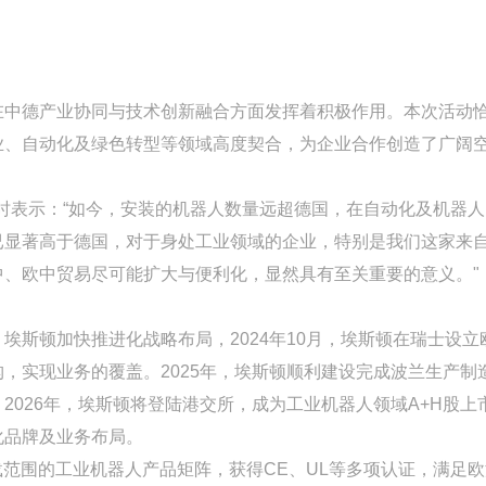
在中德产业协同与技术创新融合方面发挥着积极作用。本次活动
业、自动化及绿色转型等领域高度契合，为企业合作创造了广阔
体采访时表示：“如今，安装的机器人数量远超德国，在自动化及机器
已显著高于德国，对于身处工业领域的企业，特别是我们这家来
、欧中贸易尽可能扩大与便利化，显然具有至关重要的意义。"
斯顿加快推进化战略布局，2024年10月，埃斯顿在瑞士设立
，实现业务的覆盖。2025年，埃斯顿顺利建设完成波兰生产制
026年，埃斯顿将登陆港交所，成为工业机器人领域A+H股上
化品牌及业务布局。
负载范围的工业机器人产品矩阵，获得CE、UL等多项认证，满足