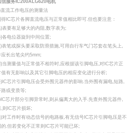
信服务IC200ALG620电机
2)直流工作电压的测量法
测得IC芯片各脚直流电压与正常值相比即可.但也要注意：
(a)表要有足够大的内阻,数字表为;
(b)各电位器旋到中间位置;
(c)表笔或探头要采取防滑措施,可用自行车气门芯套在笔头上,
并应长出笔尖约5mm;
(d)当测量值与正常值不相符时,应根据该引脚电压,对IC芯片正
常值有无影响以及其它引脚电压的相应变化进行分析;
(e)IC芯片引脚电压会受外围元器件的影响.当外围有漏电,短路,
开路或变质等;
(f)IC芯片部分引脚异常时,则从偏离大的入手.先查外围元器件,
若,则IC芯片损坏;
(g)对工作时有动态信号的电路板,有无信号IC芯片引脚电压是不
同的.但若变化不正常则IC芯片可能已坏;