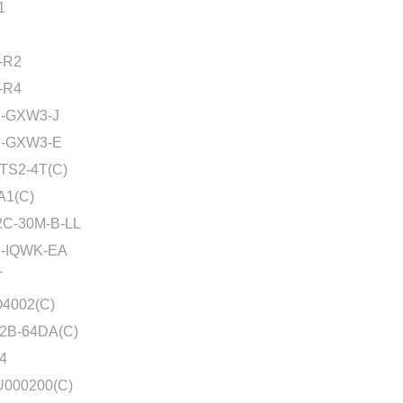
1
-R2
-R4
-GXW3-J
-GXW3-E
TS2-4T(C)
A1(C)
2C-30M-B-LL
-IQWK-EA
T
4002(C)
2B-64DA(C)
4
000200(C)