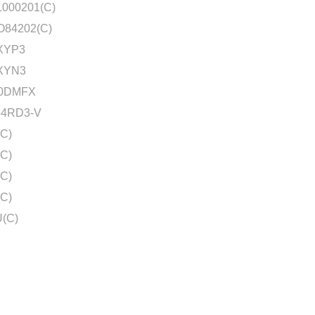
000201(C)
O84202(C)
XYP3
XYN3
20DMFX
64RD3-V
C)
C)
C)
C)
(C)