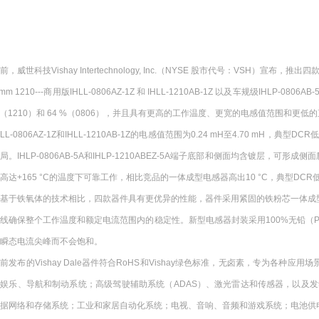
前，威世科技Vishay Intertechnology, Inc.（NYSE 股市代号：VSH）宣布，推出四款全新功
 mm 1210---商用版IHLL-0806AZ-1Z 和 IHLL-1210AB-1Z 以及车规级IHL
（1210）和 64 %（0806），并且具有更高的工作温度、更宽的电感值范围和更
HLL-0806AZ-1Z和IHLL-1210AB-1Z的电感值范围为0.24 mH至4.70
局。IHLP-0806AB-5A和IHLP-1210ABEZ-5A端子底部和侧面均含镀层，
高达+165 °C的温度下可靠工作，相比竞品的一体成型电感器高出10 °C，典型DCR低至
与基于铁氧体的技术相比，四款器件具有更优异的性能，器件采用紧固的铁粉芯一体成
线确保整个工作温度和额定电流范围内的稳定性。新型电感器封装采用100%无铅（
瞬态电流尖峰而不会饱和。
前发布的Vishay Dale器件符合RoHS和Vishay绿色标准，无卤素，专为各种应用场景下
娱乐、导航和制动系统；高级驾驶辅助系统（ADAS）、激光雷达和传感器，以及发动机控制单元
据网络和存储系统；工业和家居自动化系统；电视、音响、音频和游戏系统；电池供