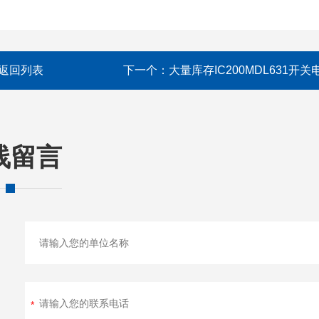
返回列表
下一个：
大量库存IC200MDL631开关
线留言