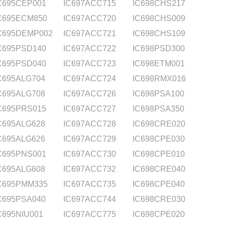
C695CEP001
IC697ACC715
IC698CHS217
C695ECM850
IC697ACC720
IC698CHS009
C695DEMP002
IC697ACC721
IC698CHS109
C695PSD140
IC697ACC722
IC698PSD300
C695PSD040
IC697ACC723
IC698ETM001
C695ALG704
IC697ACC724
IC698RMX016
C695ALG708
IC697ACC726
IC698PSA100
C695PRS015
IC697ACC727
IC698PSA350
C695ALG628
IC697ACC728
IC698CRE020
C695ALG626
IC697ACC729
IC698CPE030
C695PNS001
IC697ACC730
IC698CPE010
C695ALG608
IC697ACC732
IC698CRE040
C695PMM335
IC697ACC735
IC698CPE040
C695PSA040
IC697ACC744
IC698CRE030
C695NIU001
IC697ACC775
IC698CPE020