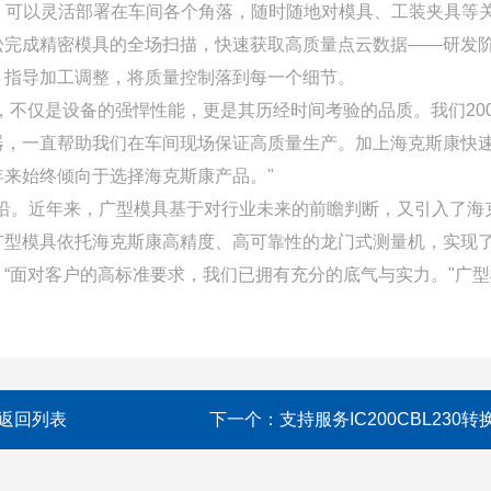
势，可以灵活部署在车间各个角落，随时随地对模具、工装夹具等
松完成精密模具的全场扫描，快速获取高质量点云数据——研发
，指导加工调整，将质量控制落到每一个细节。
，不仅是设备的强悍性能，更是其历经时间考验的品质。我们200
器，一直帮助我们在车间现场保证高质量生产。加上海克斯康快
来始终倾向于选择海克斯康产品。"
沿。近年来，广型模具基于对行业未来的前瞻判断，又引入了海
广型模具依托海克斯康高精度、高可靠性的龙门式测量机，实现
“面对客户的高标准要求，我们已拥有充分的底气与实力。"广型
返回列表
下一个：
支持服务IC200CBL230转