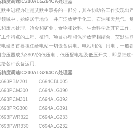
高精度调速IC200ALG264CA处理器
艾默生进程办理是艾默生事务的一部分，其在协助各工作实现出
等领域中，始终居于地位，并广泛效劳于化工、石油和天然气、
水和废水处理、冶金和矿业，食物和饮料、生命科学及其它工作
有工作特点的工程、征询、项目办理和保护效劳相结合。艾默生
配电设备首要担任给电站一切设备供电。电站用的厂用电，一般
用变压器成为380V的低压电，低压配电柜及低压开关，即是把这
供给各种设备运用。
高精度调速IC200ALG264CA处理器
C693PBM201
IC694CBL005
C693PCM300
IC694ALG390
C693PCM301
IC694ALG392
C693PRG300
IC694ALG391
C693PWR322
IC694ALG233
C693PWR330
IC694ALG232