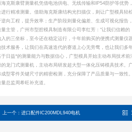
而海克斯康臂测量机凭借电池供电、无线传输和IP54防护等优
位进行精准测量。借助海克斯康结构光扫描仪，则让广型模具轻
于逆向工程，提升效率；生产阶段则量化偏差、生成可视化报告
质量主管，广州市型腔模具制造有限公司李红芳：“让我们信赖的
购入的三坐标，至今还在稳定运行，十年前购买的便携式测量仪
的技术服务，让我们在高速迭代的赛道上心无旁骛，也让我们多年
基于日益*的测量能力与数据信心，广型模具开始主动布局技术前
康的龙门式测量机，主动布局研发超大型一体化压铸模具技术。
铸成型零件关键尺寸的精密检测，充分保障了产品质量与一致性。
质量总监周希旺补充道。
上一个：
进口配件IC200MDL940电机