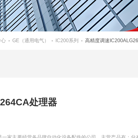
中心
-
GE（通用电气）
-
IC200系列
- 高精度调速IC200ALG2
G264CA处理器
器我们是一家主要经营各品牌自动化设备配件的公司，主营产品有：分