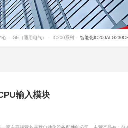
中心
-
GE（通用电气）
-
IC200系列
- 智能化IC200ALG230
0CPU输入模块
块我们是一家主要经营各品牌自动化设备配件的公司，主营产品有：分