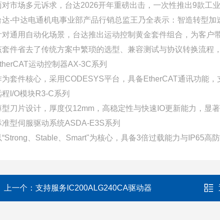
面对市场多元诉求，台达2026开年重磅出击，一次性推出9款
台达-中达电通机电事业部产品行销总监王乃全表示：智造转型
针对通用自动化场景，台达推出运动控制黄金套件组合，为客户
该套件省去了传统方案中繁琐的选型、兼容测试与协议转换流程
therCAT运动控制器AX-3C系列
作为套件核心，采用CODESYS平台，具备EtherCAT通讯
程I/O模块R3-C系列
薄型刀片设计，厚度仅12mm，高稳定性与快速IO更新能力，显
标准型伺服驱动系统ASDA-E3S系列
以“Strong、Stable、Smart"为核心，具备3倍过载能力与
上一个：
支持服务IC200ALG240CA驱动器