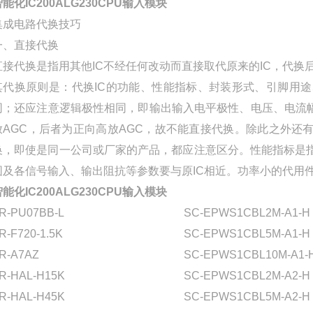
能化IC200ALG230CPU输入模块
集成电路代换技巧
一、直接代换
直接代换是指用其他IC不经任何改动而直接取代原来的IC，代
其代换原则是：代换IC的功能、性能指标、封装形式、引脚用途
同；还应注意逻辑极性相同，即输出输入电平极性、电压、电流幅度必
放AGC，后者为正向高放AGC，故不能直接代换。除此之外还有
换，即使是同一公司或厂家的产品，都应注意区分。性能指标是指
围及各信号输入、输出阻抗等参数要与原IC相近。功率小的代用
能化IC200ALG230CPU输入模块
R-PU07BB-L
SC-EPWS1CBL2M-A1-H
R-F720-1.5K
SC-EPWS1CBL5M-A1-H
R-A7AZ
SC-EPWS1CBL10M-A1-
R-HAL-H15K
SC-EPWS1CBL2M-A2-H
R-HAL-H45K
SC-EPWS1CBL5M-A2-H