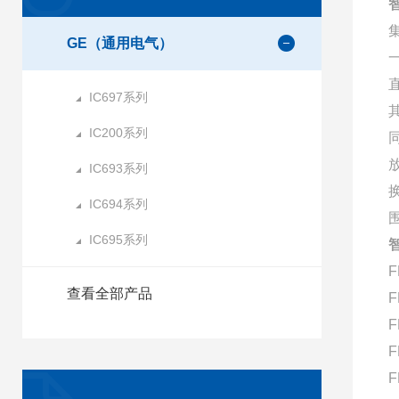
智
GE（通用电气）
IC697系列
IC200系列
IC693系列
IC694系列
IC695系列
智
F
查看全部产品
F
F
F
F