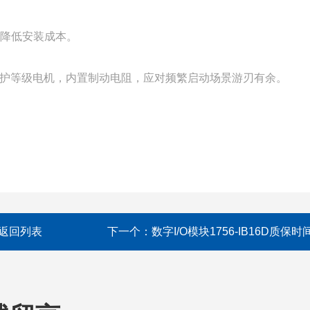
著降低安装成本。
IP65高防护等级电机，内置制动电阻，应对频繁启动场景游刃有余。
返回列表
下一个：
数字I/O模块1756-IB16D质保时