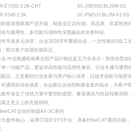
R-E720S-2.2K-CHT
SC-J3ENSCBL20M-SS
R-V540-1.5K
SC-PWS1CBL2M-A1-SS
能制造深度赋能产业升级，制造业正迈向能、高品质、高柔性协
用化与通用性、多功能与强特性深度融合的全新特征。
面对市场多元诉求，台达2026开年重磅出击，一次性推出9款
颈，助力客户实现价值跃迁。
台达-中达电通机电事业部产品行销总监王乃全表示：智造转型加
于单一功能产品，更追求高性能与适用性兼容、行业专属与通用
列新品，正是紧扣行业发展与用户核心诉求，以技术创新与场景
针对通用自动化场景，台达推出运动控制黄金套件组合，为客户
该套件省去了传统方案中繁琐的选型、兼容测试与协议转换流程
现真正意义上的无缝协同。
therCAT运动控制器AX-3C系列
作为套件核心，采用CODESYS平台，具备EtherCAT通讯
求。