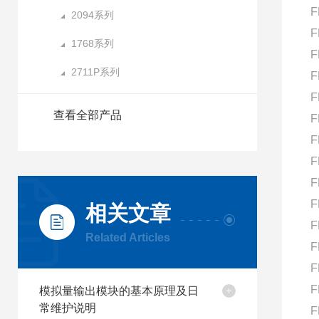
F
2094系列
F
1768系列
F
2711P系列
F
F
查看全部产品
F
F
F
F
F
相关文章
F
Related Articles
F
F
F
模拟量输出模块的基本原理及日
常维护说明
F