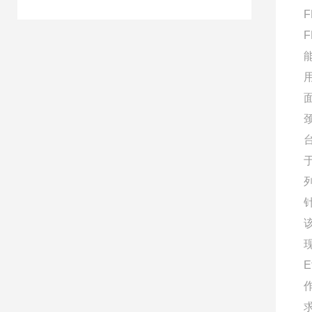
F
F
E