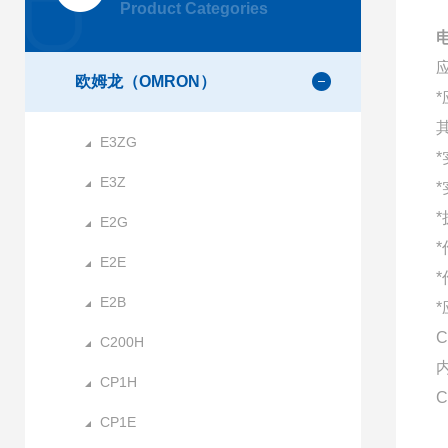
Product Categories
电
欧姆龙（OMRON）
E3ZG
E3Z
E2G
E2E
E2B
C
C200H
CP1H
C
CP1E