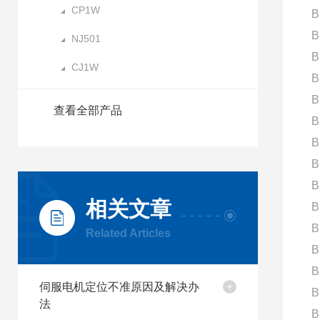
CP1W
B
B
NJ501
B
CJ1W
B
B
查看全部产品
B
B
B
B
相关文章
B
B
Related Articles
B
B
伺服电机定位不准原因及解决办
B
法
B