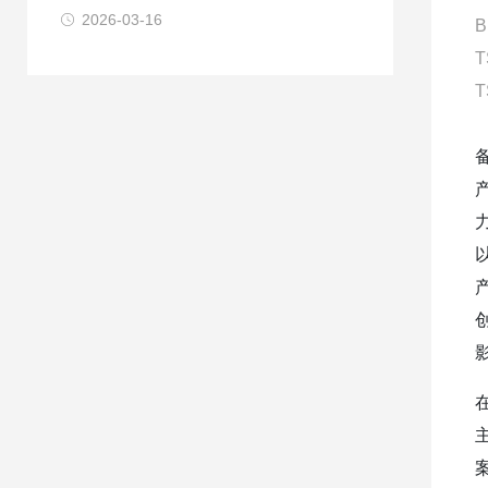
2026-03-16
B
T
T