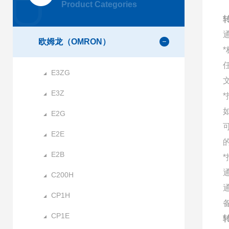
Product Categories
转
欧姆龙（OMRON）
E3ZG
E3Z
E2G
E2E
E2B
C200H
CP1H
CP1E
转