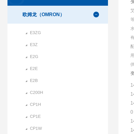
欧姆龙（OMRON）
E3ZG
E3Z
E2G
E2E
变
E2B
1
C200H
1
1
CP1H
0
CP1E
1
CP1W
1