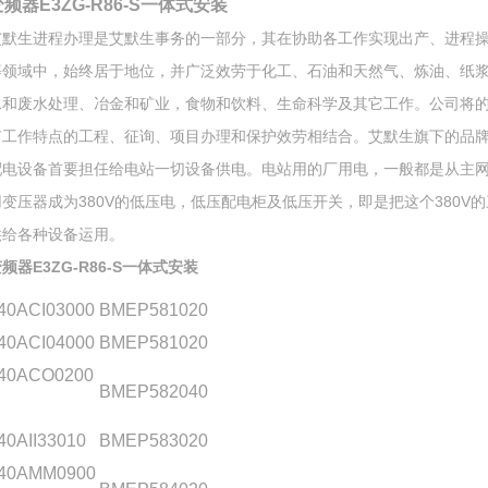
变频器E3ZG-R86-S一体式安装
艾默生进程办理是艾默生事务的一部分，其在协助各工作实现出产、进程
等领域中，始终居于地位，并广泛效劳于化工、石油和天然气、炼油、纸
水和废水处理、冶金和矿业，食物和饮料、生命科学及其它工作。公司将
有工作特点的工程、征询、项目办理和保护效劳相结合。艾默生旗下的品
配电设备首要担任给电站一切设备供电。电站用的厂用电，一般都是从主
用变压器成为380V的低压电，低压配电柜及低压开关，即是把这个380V
供给各种设备运用。
频器E3ZG-R86-S一体式安装
40ACI03000
BMEP581020
40ACI04000
BMEP581020
40ACO0200
BMEP582040
40AII33010
BMEP583020
40AMM0900