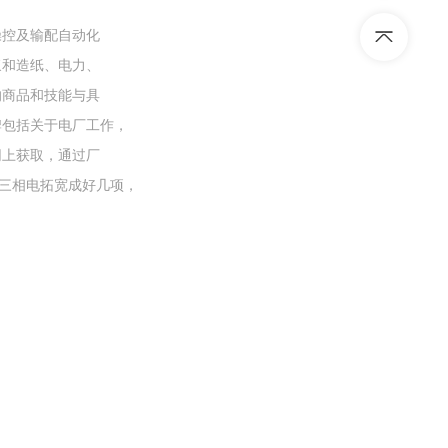
操控及输配自动化
浆和造纸、电力、
的商品和技能与具
牌包括关于电厂工作，
网上获取，通过厂
的三相电拓宽成好几项，