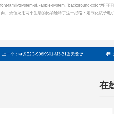
;font-family:system-ui, -apple-system, "backg
方向。余佳龙用两个生动的比喻诠释了这一战略：定制化赋予电机“
上一个：
电源E2G-S08KS01-M3-B1当天发货
在