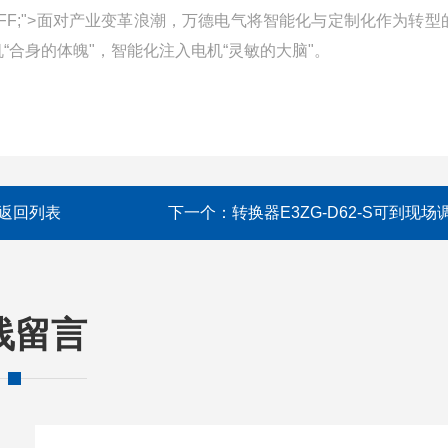
round-color:#FFFFFF;">面对产业变革浪潮，万德电气将智能化与定制化作为
合身的体魄"，智能化注入电机“灵敏的大脑"。
返回列表
下一个：
转换器E3ZG-D62-S可到现场
线留言