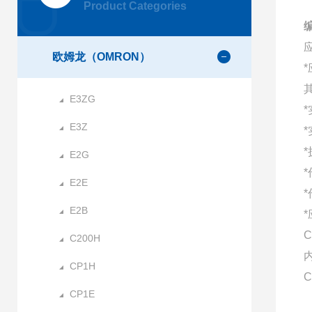
Product Categories
编
欧姆龙（OMRON）
E3ZG
E3Z
E2G
E2E
E2B
C
C200H
CP1H
C
CP1E