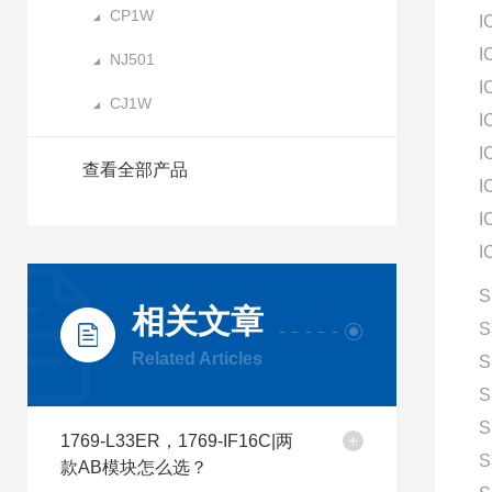
CP1W
I
I
NJ501
I
CJ1W
I
I
查看全部产品
I
I
I
S
相关文章
S
Related Articles
S
S
S
1769-L33ER，1769-IF16C|两
S
款AB模块怎么选？