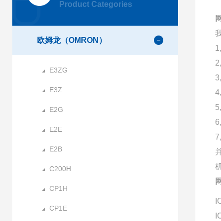
Product Categories
欧姆龙（OMRON）
E3ZG
E3Z
E2G
E2E
E2B
C200H
CP1H
I
CP1E
I