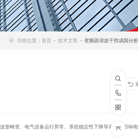
当前位置：
首页
-
技术文章
- 变频器谐波干扰成因分
波形畸变、电气设备运行异常、系统稳定性下降等问题，影响
。