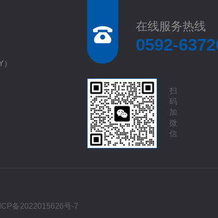
在线服务热线
0592-6372
EY）
扫
码
加
微
信
ICP备2022015626号-7