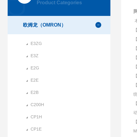
Product Categories
欧姆龙（OMRON）
【
【
E3ZG
【
E3Z
【
【
E2G
【
E2E
【
E2B
【
C200H
CP1H
【
CP1E
M