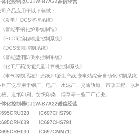
一体化控制器CJ1W-B7A22诚信经营
我司产品应用于以下领域：
1,《发电厂DCS监控系统》
2,《智能平钢化炉系统制造》
3,《PLC可编程输送控制系统》
4,《DCS集散控制系统》
5,《智能型消防供水控制系统》
6,《化工厂药液恒流量计算机控制系统》
7,《电气控制系统》造纸,印染生产线,变电站综合自动化控制系统
并且广泛应用于钢厂、电厂、水泥厂、交通轨道、市政工程、水利
机械、造纸印刷、纺织印染、烟草等一些工厂行业。
一体化控制器CJ1W-B7A22诚信经营
C695CRU320
IC697CHS790
C695CRH039
IC697CHS791
C695CRH030
IC697CMM711