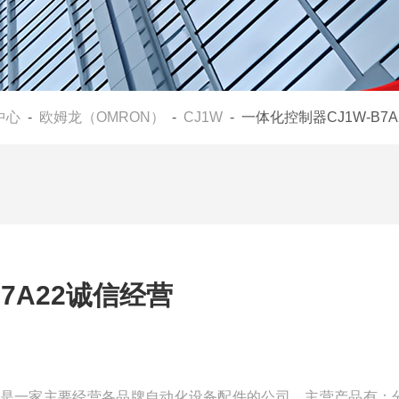
中心
-
欧姆龙（OMRON）
-
CJ1W
- 一体化控制器CJ1W-B7
7A22诚信经营
营我们是一家主要经营各品牌自动化设备配件的公司，主营产品有：