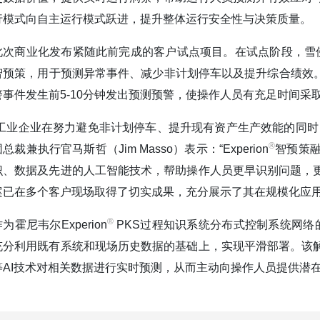
行模式向自主运行模式跃进，提升整体运行安全性与决策质量。
此次商业化发布紧随此前完成的客户试点项目。在试点阶段，雪佛龙
智预策，用于预测异常事件、减少非计划停车以及提升综合绩效。
警事件发生前5-10分钟发出预测预警，使操作人员有充足时间
“工业企业在努力避免非计划停车、提升现有资产生产效能的同时
®️
总裁兼执行官马斯哲（Jim Masso）表示：“Experion
智预策
识、数据及先进的人工智能技术，帮助操作人员更早识别问题，
案已在多个客户现场取得了切实成果，充分展示了其在规模化应用
®️
为霍尼韦尔Experion
PKS过程知识系统分布式控制系统网络的重
充分利用既有系统和现场历史数据的基础上，实现平滑部署。该
等AI技术对相关数据进行实时预测，从而主动向操作人员提供潜