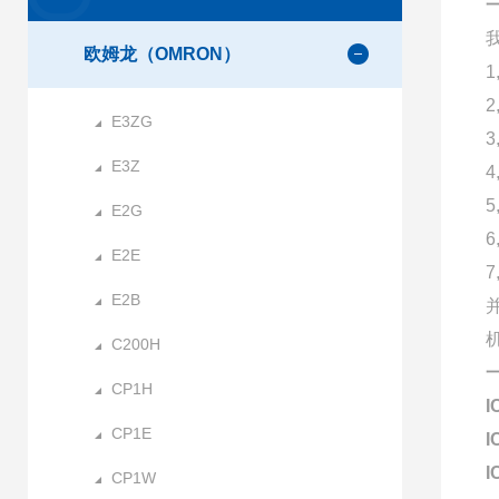
欧姆龙（OMRON）
E3ZG
E3Z
E2G
E2E
E2B
C200H
CP1H
I
CP1E
I
I
CP1W