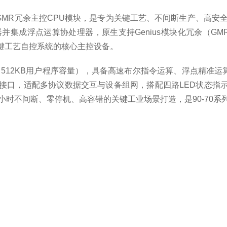
 90-70系列GMR冗余主控CPU模块，是专为关键工艺、不间断生
速处理器并集成浮点运算协处理器，原生支持Genius模块化冗余
键工艺自控系统的核心主控设备。
（512KB用户程序容量），具备高速布尔指令运算、浮点精准运
行通信接口，适配多协议数据交互与设备组网，搭配四路LED状态
小时不间断、零停机、高容错的关键工业场景打造，是90-70