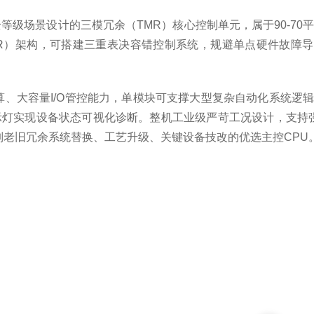
产、高安全等级场景设计的三模冗余（TMR）核心控制单元，属于90-7
（GMR）架构，可搭建三重表决容错控制系统，规避单点硬件故障
算、大容量I/O管控能力，单模块可支撑大型复杂自动化系统逻
指示灯实现设备状态可视化诊断。整机工业级严苛工况设计，支持
系列老旧冗余系统替换、工艺升级、关键设备技改的优选主控CPU