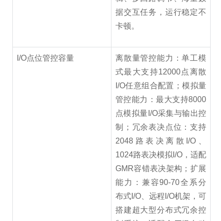
据交互任务，运行稳定不
卡顿。
I/O点位管控容量
离散量管控能力：单工模
式最大支持12000点离散
I/O任意组合配置；模拟量
管控能力：最大支持8000
点模拟量I/O采集与输出控
制；冗余表决点位：支持
2048路表决离散I/O、
1024路表决模拟I/O，适配
GMR容错表决架构；扩展
能力：兼容90-70全系分
布式I/O、远程I/O机架，可
搭建超大型分布式冗余控