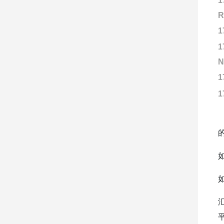
1
R
1
1
N
1
1