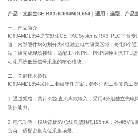
产品：艾默生GE RX3i IC694MDL654｜适用：选型、
一、产品简介
IC694MDL654是艾默生GE PACSystems RX3i 
道，内部硬件均匀划分为4组独立电气隔离区域，每组8个通道，有
端子板完成现场接线，适配工业NPN、PNP两种主流TT
动化系统低压信号采集的核心模块。
二、关键技术参数
IC694MDL654采用工业级硬件方案，参数适配工业复杂
1. 通道规格：共计32路直流离散输入，采用4分组独立光电
防护能力。
2. 电气功耗：模块背板5V总线典型耗电195mA，外接5V
负荷，适配密集点位采集场景。