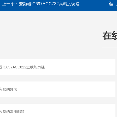
上一个：
变频器IC697ACC732高精度调速
在