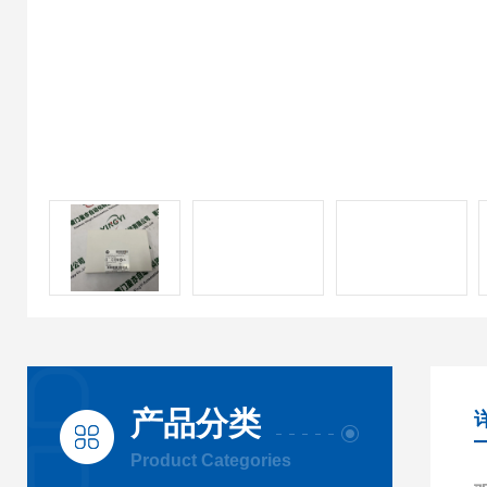
产品分类
Product Categories