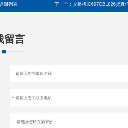
返回列表
下一个：
交换机IC697CBL826货真
线留言