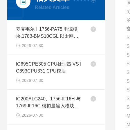
Related Articles
的
交
罗克韦尔丨1756-PA75 电源模
块,1783-BMS10CGL 以太网交
S
换机
2026-07-30
S
S
S
IC695CPE305 CPU处理器 VS I
C693CPU331 CPU模块
S
2026-07-30
S
S
S
IC200ALG240、1756-IF16H 与
1769-IF16C 模拟量输入模块型
S
号差异分析
2026-07-30
M
M