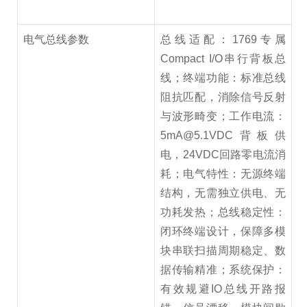
电气总线参数
总线适配：1769专属
Compact I/O串行背板总
线；终端功能：标准总线
阻抗匹配，消除信号反射
与波形畸变；工作电流：
5mA@5.1VDC背板供
电，24VDC回路零电流消
耗；电气特性：无源终端
结构，无需独立供电、无
功耗发热；总线稳定性：
闭环终端设计，保障多模
块串联扫描周期稳定、数
据传输精准；系统保护：
有效规避IO总线开路报