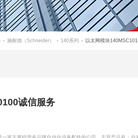
心
-
施耐德（Schneider）
-
140系列
- 以太网模块140MSC10
0100诚信服务
务我们是一家主要经营各品牌自动化设备配件的公司，主营产品有：分