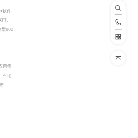
er软件、
ATT、
凑型800
、
的应用需
、石化
布