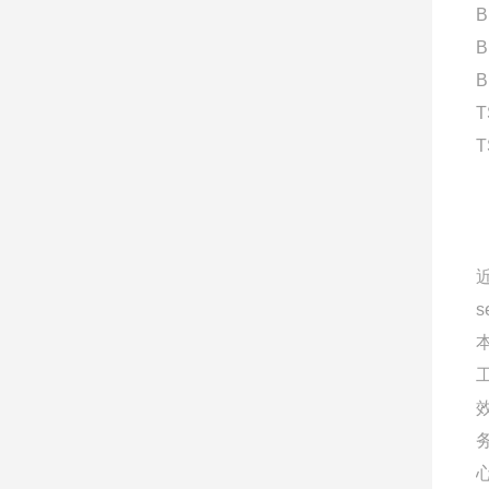
B
B
B
T
T
s