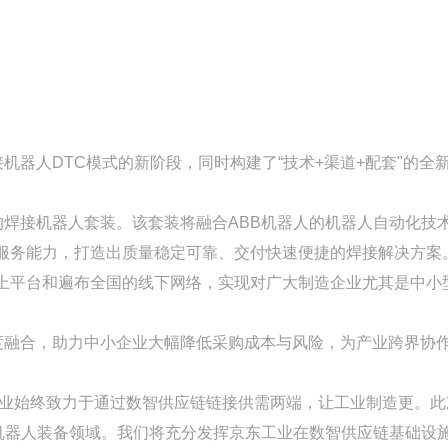
器人DTC模式的新阶段，同时构建了“技术+渠道+配套"的全
焊接机器人套装。该套装将融合ABB机器人的机器人自动化技
服务能力，打造出质量稳定可靠、交付快速便捷的焊接解决方案
上平台和遍布全国的线下网络，实现对广大制造企业尤其是中小
度融合，助力中小企业大幅降低采购成本与风险，为产业跨界协
工业始终致力于通过数智供应链链接供需两端，让工业制造更。此
机器人装备领域。我们将充分发挥京东工业在数智供应链基础设