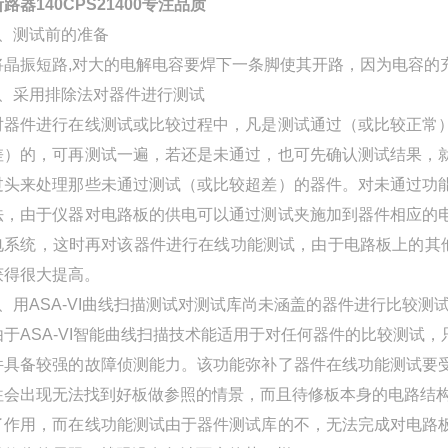
断路器140CPS21400专注品质
1、测试前的准备
将晶振短路,对大的电解电容要焊下一条脚使其开路，因为电容的
2、采用排除法对器件进行测试
对器件进行在线测试或比较过程中，凡是测试通过（或比较正常
差）的，可再测试一遍，若还是未通过，也可先确认测试结果，
过头来处理那些未通过测试（或比较超差）的器件。对未通过功
法，由于仪器对电路板的供电可以通过测试夹施加到器件相应的
电系统，这时再对该器件进行在线功能测试，由于电路板上的其他
获得很大提高。
3、用ASA-VI曲线扫描测试对测试库尚未涵盖的器件进行比较测
由于ASA-VI智能曲线扫描技术能适用于对任何器件的比较测试
件具备较强的故障侦测能力。该功能弥补了器件在线功能测试要
往会出现无法找到好板做参照的情景，而且待修板本身的电路结构也
了作用，而在线功能测试由于器件测试库的不，无法完成对电路