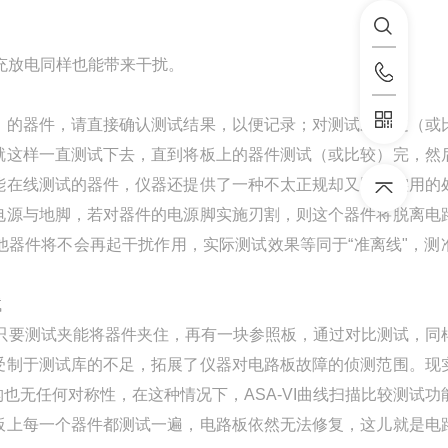
充放电同样也能带来干扰。
）的器件，请直接确认测试结果，以便记录；对测试未通过（或
就这样一直测试下去，直到将板上的器件测试（或比较）完，然
能在线测试的器件，仪器还提供了一种不太正规却又比较实用的
电源与地脚，若对器件的电源脚实施刃割，则这个器件将脱离电
器件将不会再起干扰作用，实际测试效果等同于“准离线"，测
试
，只要测试夹能将器件夹住，再有一块参照板，通过对比测试，同
受制于测试库的不足，拓展了仪器对电路板故障的侦测范围。现
无任何对称性，在这种情况下，ASA-VI曲线扫描比较测试功
板上每一个器件都测试一遍，电路板依然无法修复，这儿就是电