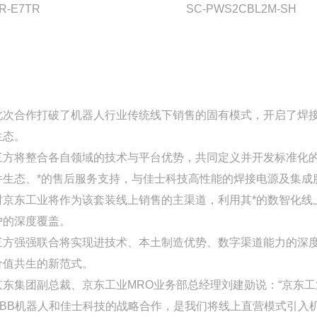
R-E7TR
SC-PWS2CBL2M-SH
此次合作打破了机器人行业传统线下销售的固有模式，开启了焊接机
生态。
三方将整合各自领域的技术与平台优势，共同定义并开发标准化的
件生态、*的售后服务支持，与佳士科技高性能的焊接电源及集成
时京东工业将作为该套装线上销售的主渠道，利用其*的数智化线
户的深度覆盖。
三方强强联合将实现进技术、本土制造优势、数字渠道能力的深
价值共生的新范式。
京东集团副总裁、京东工业MRO业务部总经理刘建勋说：“京东
ABB机器人和佳士科技的战略合作，是我们将线上直营模式引入