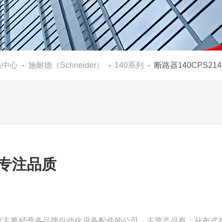
品中心
-
施耐德（Schneider）
-
140系列
- 断路器140CPS21
00专注品质
们是一家主要经营各品牌自动化设备配件的公司，主营产品有：分布式