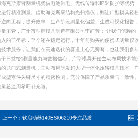
而海克斯康臂测量机凭借电池供电、无线传输和IP54防护等优
位进行精准测量。借助海克斯康结构光扫描仪，则让广型模具轻
于逆向工程，提升效率；生产阶段则量化偏差、生成可视化报告
质量主管，广州市型腔模具制造有限公司李红芳：“让我们信赖的
购入的三坐标，至今还在稳定运行，十年前购买的便携式测量仪
的技术服务，让我们在高速迭代的赛道上心无旁骛，也让我们多年
基于日益*的测量能力与数据信心，广型模具开始主动布局技术前
康的龙门式测量机，主动布局研发超大型一体化压铸模具技术。
铸成型零件关键尺寸的精密检测，充分保障了产品质量与一致性。
质量总监周希旺补充道。
上一个：
软启动器140ESI06210专注品质