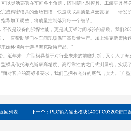
势，可以灵活部署在车间各个角落，随时随地对模具、工装夹具等
松完成精密模具的全场扫描，快速获取高质量点云数据——研发
，指导加工调整，将质量控制落到每一个细节。
，不仅是设备的强悍性能，更是其历经时间考验的品质。我们200
器，一直帮助我们在车间现场保证高质量生产。加上海克斯康快
来始终倾向于选择海克斯康产品。"
沿。近年来，广型模具基于对行业未来的前瞻判断，又引入了海
广型模具依托海克斯康高精度、高可靠性的龙门式测量机，实现
“面对客户的高标准要求，我们已拥有充分的底气与实力。"广型
返回列表
下一个：
PLC输入输出模块140CFC03200进口