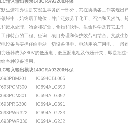
PLC输入输出模块140CRA93200环保
艾默生进程办理是艾默生事务的一部分，其在协助各工作实现出
等领域中，始终居于地位，并广泛效劳于化工、石油和天然气、
水和废水处理、冶金和矿业，食物和饮料、生命科学及其它工作
有工作特点的工程、征询、项目办理和保护效劳相结合。艾默生
配电设备首要担任给电站一切设备供电。电站用的厂用电，一般
用变压器成为380V的低压电，低压配电柜及低压开关，即是把这
供给各种设备运用。
PLC输入输出模块140CRA93200环保
C693PBM201
IC694CBL005
C693PCM300
IC694ALG390
C693PCM301
IC694ALG392
C693PRG300
IC694ALG391
C693PWR322
IC694ALG233
C693PWR330
IC694ALG232