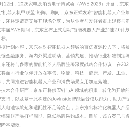
3月12日，2026家电及消费电子博览会（AWE 2026）开幕
造“机器人机甲联盟"矩阵。期间，京东正式发布“智能机器人产业加
时，还将邀请嘉宾展开现场分享，为从业者与爱好者奉上观察与
在本届AWE期间，京东宣布正式启动“智能机器人产业加速2.0
目标。
根据计划内容，京东在对智能机器人领域的百亿资源投入下，将
应链金融服务、海内外渠道联动、营销共建、推动行业标准制定与
京东还将与多家的智能机器人品牌签署深度战略合作协议，在20
东将面向行业伙伴开放在零售、物流、科技、健康、产发、工业
单，共同推进智能机器人产业和消费场景应用加速落地。
在技术合作层面，京东正将供应链与AI领域的积累，转化为开放的
型支持，以及基于此构建的JoyInside智能语音模块能力，助
器人电池续航短和适配性不足等痛点，京东推出标准化机器人产
大幅缩短产品打样周期、降低品牌采购成本。目前，该方案已与
现降本增效。