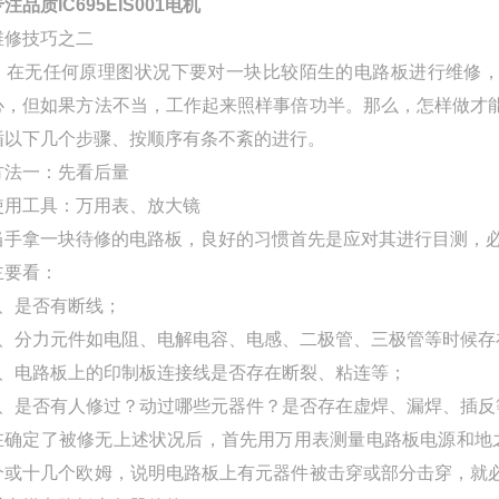
注品质IC695EIS001电机
维修技巧之二
在无任何原理图状况下要对一块比较陌生的电路板进行维修，以
心，但如果方法不当，工作起来照样事倍功半。那么，怎样做才
循以下几个步骤、按顺序有条不紊的进行。
方法一：先看后量
使用工具：万用表、放大镜
当手拿一块待修的电路板，良好的习惯首先是应对其进行目测，
主要看：
1、是否有断线；
2、分力元件如电阻、电解电容、电感、二极管、三极管等时候
3、电路板上的印制板连接线是否存在断裂、粘连等；
4、是否有人修过？动过哪些元器件？是否存在虚焊、漏焊、插
在确定了被修无上述状况后，首先用万用表测量电路板电源和地之
个或十几个欧姆，说明电路板上有元器件被击穿或部分击穿，就