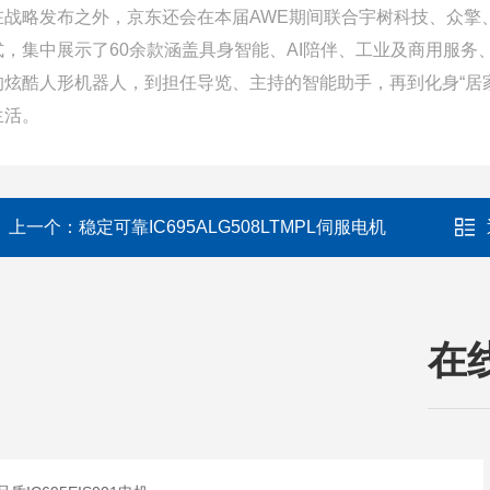
在战略发布之外，京东还会在本届AWE期间联合宇树科技、众擎
式，集中展示了60余款涵盖具身智能、AI陪伴、工业及商用服
的炫酷人形机器人，到担任导览、主持的智能助手，再到化身“居
生活。
上一个：
稳定可靠IC695ALG508LTMPL伺服电机
在