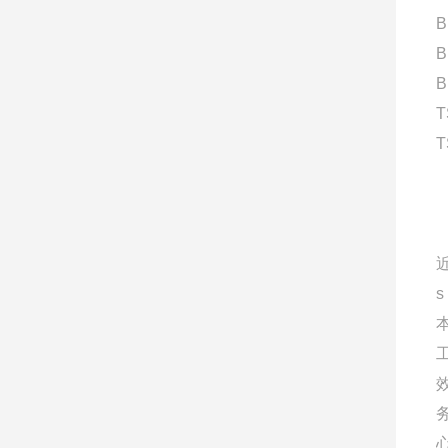
B
B
B
T
T
s