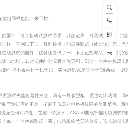
充放电同样也能带来干扰。
）的器件，请直接确认测试结果，以便记录；对测试未通过（或
就这样一直测试下去，直到将板上的器件测试（或比较）完，然
能在线测试的器件，仪器还提供了一种不太正规却又比较实用的
电源与地脚，若对器件的电源脚实施刃割，则这个器件将脱离电
器件将不会再起干扰作用，实际测试效果等同于“准离线"，测
试
，只要测试夹能将器件夹住，再有一块参照板，通过对比测试，同
受制于测试库的不足，拓展了仪器对电路板故障的侦测范围。现
无任何对称性，在这种情况下，ASA-VI曲线扫描比较测试功
板上每一个器件都测试一遍，电路板依然无法修复，这儿就是电