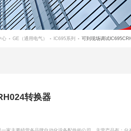
中心
-
GE（通用电气）
-
IC695系列
- 可到现场调试IC695CR
RH024转换器
器我们是一家主要经营各品牌自动化设备配件的公司，主营产品有：分