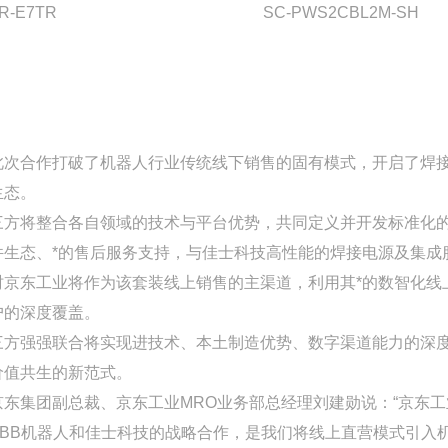
R-E7TR
SC-PWS2CBL2M-SH
此次合作打破了机器人行业传统线下销售的固有模式，开启了焊接机
生态。
三方将整合各自领域的技术与平台优势，共同定义并开发标准化的
件生态、*的售后服务支持，与佳士科技高性能的焊接电源及集成
时京东工业将作为该套装线上销售的主渠道，利用其*的数智化线
户的深度覆盖。
三方强强联合将实现进技术、本土制造优势、数字渠道能力的深
价值共生的新范式。
京东集团副总裁、京东工业MRO业务部总经理刘建勋说：“京东
ABB机器人和佳士科技的战略合作，是我们将线上直营模式引入