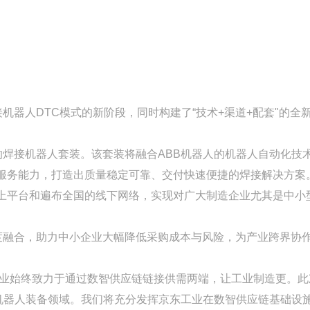
器人DTC模式的新阶段，同时构建了“技术+渠道+配套"的全
焊接机器人套装。该套装将融合ABB机器人的机器人自动化技
服务能力，打造出质量稳定可靠、交付快速便捷的焊接解决方案
上平台和遍布全国的线下网络，实现对广大制造企业尤其是中小
度融合，助力中小企业大幅降低采购成本与风险，为产业跨界协
工业始终致力于通过数智供应链链接供需两端，让工业制造更。此
机器人装备领域。我们将充分发挥京东工业在数智供应链基础设