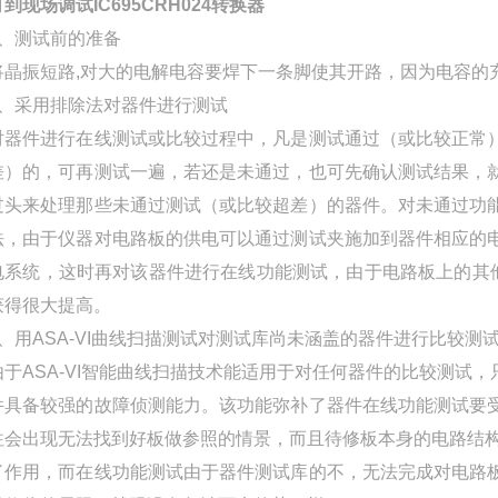
可到现场调试IC695CRH024转换器
1、测试前的准备
将晶振短路,对大的电解电容要焊下一条脚使其开路，因为电容的
2、采用排除法对器件进行测试
对器件进行在线测试或比较过程中，凡是测试通过（或比较正常
差）的，可再测试一遍，若还是未通过，也可先确认测试结果，
过头来处理那些未通过测试（或比较超差）的器件。对未通过功
法，由于仪器对电路板的供电可以通过测试夹施加到器件相应的
电系统，这时再对该器件进行在线功能测试，由于电路板上的其他
获得很大提高。
3、用ASA-VI曲线扫描测试对测试库尚未涵盖的器件进行比较测
由于ASA-VI智能曲线扫描技术能适用于对任何器件的比较测试
件具备较强的故障侦测能力。该功能弥补了器件在线功能测试要
往会出现无法找到好板做参照的情景，而且待修板本身的电路结构也
了作用，而在线功能测试由于器件测试库的不，无法完成对电路