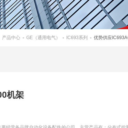
-
产品中心
-
GE（通用电气）
-
IC693系列
- 优势供应IC693A
00机架
是一家主要经营各品牌自动化设备配件的公司，主营产品有：分布式控