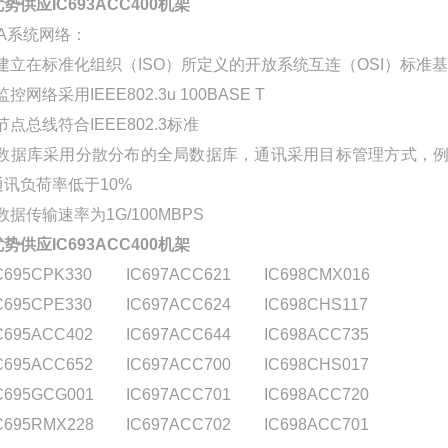
势供应IC693ACC400机架
I/A系统网络：
*建立在标准化组织（ISO）所定义的开放系统互连（OSI）标准基
监控网络采用IEEE802.3u 100BASE T
节点总线符合IEEE802.3标准
*数据库采用分散分布的全局数据库，通讯采用目标管理方式，
通讯负荷率低于10%
数据传输速率为1G/100MBPS
势供应IC693ACC400机架
C695CPK330
IC697ACC621
IC698CMX016
C695CPE330
IC697ACC624
IC698CHS117
C695ACC402
IC697ACC644
IC698ACC735
C695ACC652
IC697ACC700
IC698CHS017
C695GCG001
IC697ACC701
IC698ACC720
C695RMX228
IC697ACC702
IC698ACC701