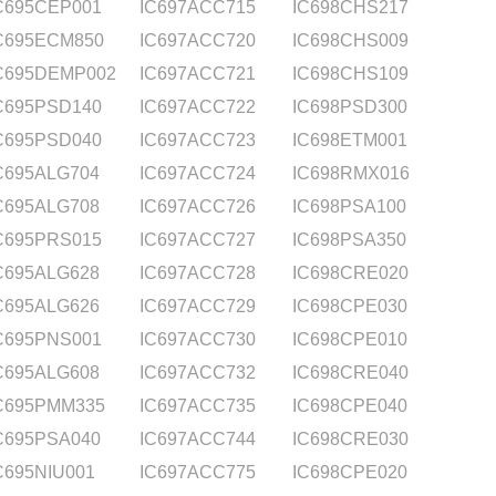
C695CEP001
IC697ACC715
IC698CHS217
C695ECM850
IC697ACC720
IC698CHS009
C695DEMP002
IC697ACC721
IC698CHS109
C695PSD140
IC697ACC722
IC698PSD300
C695PSD040
IC697ACC723
IC698ETM001
C695ALG704
IC697ACC724
IC698RMX016
C695ALG708
IC697ACC726
IC698PSA100
C695PRS015
IC697ACC727
IC698PSA350
C695ALG628
IC697ACC728
IC698CRE020
C695ALG626
IC697ACC729
IC698CPE030
C695PNS001
IC697ACC730
IC698CPE010
C695ALG608
IC697ACC732
IC698CRE040
C695PMM335
IC697ACC735
IC698CPE040
C695PSA040
IC697ACC744
IC698CRE030
C695NIU001
IC697ACC775
IC698CPE020