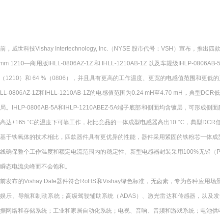
前，威世科技Vishay Intertechnology, Inc.（NYSE 股市代号：VSH）宣布，推出四款全新功
 mm 1210---商用版IHLL-0806AZ-1Z 和 IHLL-1210AB-1Z 以及车规级IHL
（1210）和 64 %（0806），并且具有更高的工作温度、更宽的电感值范围和更
HLL-0806AZ-1Z和IHLL-1210AB-1Z的电感值范围为0.24 mH至4.70
局。IHLP-0806AB-5A和IHLP-1210ABEZ-5A端子底部和侧面均含镀层，
高达+165 °C的温度下可靠工作，相比竞品的一体成型电感器高出10 °C，典型DCR低至
与基于铁氧体的技术相比，四款器件具有更优异的性能，器件采用紧固的铁粉芯一体成
线确保整个工作温度和额定电流范围内的稳定性。新型电感器封装采用100%无铅（
瞬态电流尖峰而不会饱和。
前发布的Vishay Dale器件符合RoHS和Vishay绿色标准，无卤素，专为各种应用场景下
娱乐、导航和制动系统；高级驾驶辅助系统（ADAS）、激光雷达和传感器，以及发动机控制单元
据网络和存储系统；工业和家居自动化系统；电视、音响、音频和游戏系统；电池供