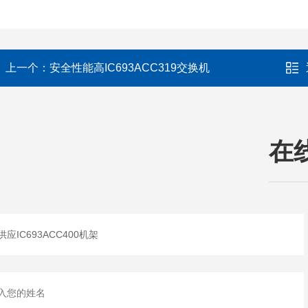
上一个：
安全性能高IC693ACC319交换机
在