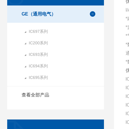
优
GE（通用电气）
*
IC697系列
*
IC200系列
IC693系列
*
IC694系列
优
IC695系列
I
I
查看全部产品
I
I
I
I