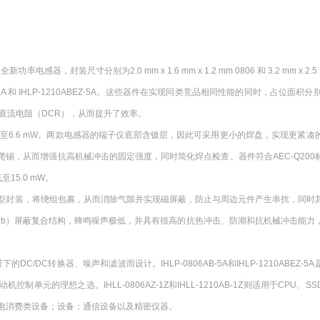
率电感器，封装尺寸分别为2.0 mm x 1.6 mm x 1.2 mm 0806 和 3.2 mm x 2.5 m
P-0806AB-5A 和 IHLP-1210ABEZ-5A。这些器件在实现同类竞品相同性能的同时，占位面积分
低的直流电阻（DCR），从而提升了效率。
 mH，典型DCR低至6.6 mW。两款电感器的端子仅底部含镀层，因此可采用更小的焊盘，实现更紧
可形成侧面爬锡，从而增强抗高机械冲击的固定强度，同时简化焊点检查。器件符合AEC-Q20
15.0 mW。
型封装，将绕组包裹，从而消除气隙并实现磁屏蔽，防止与周边元件产生串扰，同时
Pb）屏蔽复合结构，蜂鸣噪声极低，并具有很高的抗热冲击、防潮和抗机械冲击能力
的DC/DC转换器、噪声和滤波而设计。IHLP-0806AB-5A和IHLP-1210ABEZ-5
的理想之选。IHLL-0806AZ-1Z和IHLL-1210AB-1Z则适用于CPU、S
电消费类设备；设备；通信设备以及精密仪器。