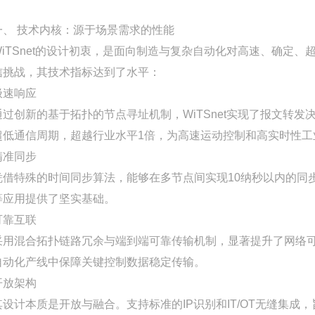
一、 技术内核：源于场景需求的性能
WiTSnet的设计初衷，是面向制造与复杂自动化对高速、确定
信挑战，其技术指标达到了水平：
极速响应
通过创新的基于拓扑的节点寻址机制，WiTSnet实现了报文转发决策
超低通信周期，超越行业水平1倍，为高速运动控制和高实时性工
精准同步
凭借特殊的时间同步算法，能够在多节点间实现10纳秒以内的同
等应用提供了坚实基础。
可靠互联
采用混合拓扑链路冗余与端到端可靠传输机制，显著提升了网络可
自动化产线中保障关键控制数据稳定传输。
开放架构
其设计本质是开放与融合。支持标准的IP识别和IT/OT无缝集