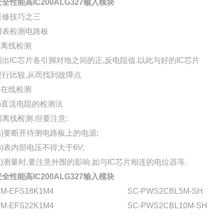
安全性能高IC200ALG327输入模块
维修技巧之三
用表检测电路板
1.离线检测
测出IC芯片各引脚对地之间的正,反电阻值.以此与好的IC芯片
进行比较,从而找到故障点
2.在线检测
1)直流电阻的检测法
同离线检测.但要注意:
(a)要断开待测电路板上的电源;
(b)表内部电压不得大于6V;
(c)测量时,要注意外围的影响.如与IC芯片相连的电位器等.
安全性能高IC200ALG327输入模块
M-EFS18K1M4
SC-PWS2CBL5M-SH
M-EFS22K1M4
SC-PWS2CBL10M-SH