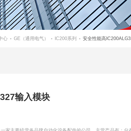
中心
-
GE（通用电气）
-
IC200系列
- 安全性能高IC200ALG
G327输入模块
块我们是一家主要经营各品牌自动化设备配件的公司，主营产品有：分