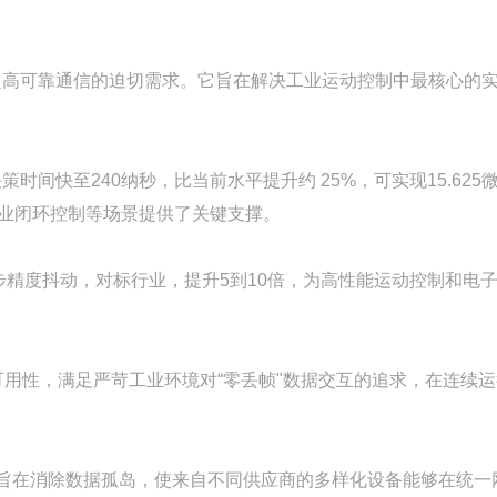
、超高可靠通信的迫切需求。它旨在解决工业运动控制中最核心的
时间快至240纳秒，比当前水平提升约 25%，可实现15.625
业闭环控制等场景提供了关键支撑。
步精度抖动，对标行业，提升5到10倍，为高性能运动控制和电
用性，满足严苛工业环境对“零丢帧"数据交互的追求，在连续运
成，旨在消除数据孤岛，使来自不同供应商的多样化设备能够在统一