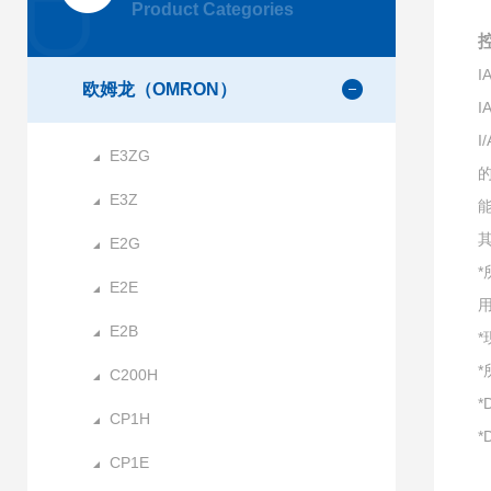
Product Categories
控
欧姆龙（OMRON）
I
E3ZG
E3Z
E2G
E2E
E2B
C200H
*
CP1H
*
CP1E