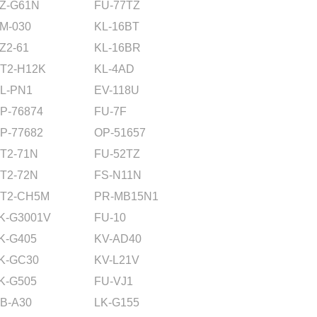
Z-G61N
FU-77TZ
M-030
KL-16BT
Z2-61
KL-16BR
T2-H12K
KL-4AD
L-PN1
EV-118U
P-76874
FU-7F
P-77682
OP-51657
T2-71N
FU-52TZ
T2-72N
FS-N11N
T2-CH5M
PR-MB15N1
K-G3001V
FU-10
K-G405
KV-AD40
K-GC30
KV-L21V
K-G505
FU-VJ1
B-A30
LK-G155