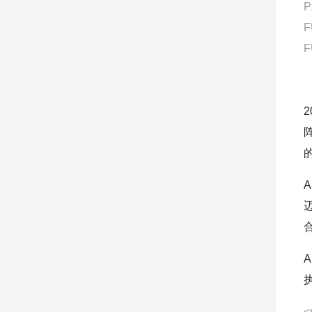
P
F
F
的
<