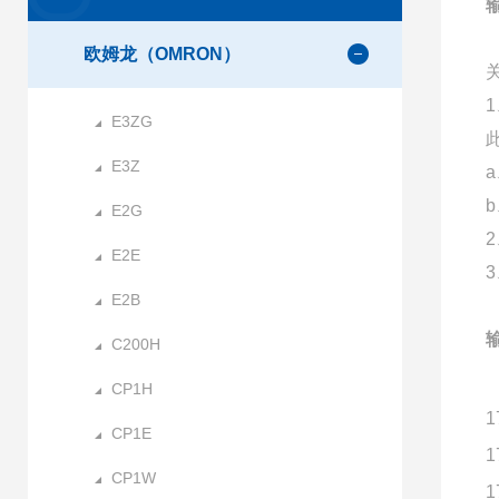
输
欧姆龙（OMRON）
E3ZG
E3Z
E2G
E2E
E2B
输
C200H
CP1H
1
CP1E
1
CP1W
1