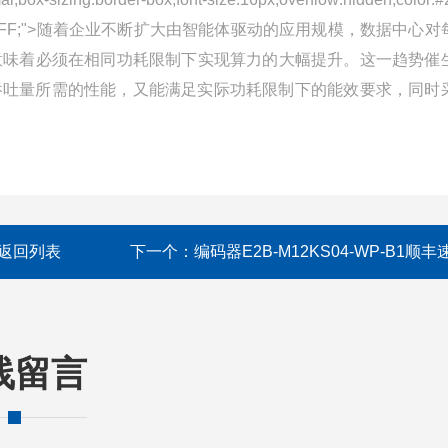
round-color:#FFFFFF;">随着企业不断扩大由智能体驱动的应用规模，数据中
，这意味着必须在相同功耗限制下实现算力的大幅提升。这一趋势催
支撑高吞吐量所需的性能，又能满足实际功耗限制下的能效要求，同时
返回列表
下一个：
编码器E2B-M12KS04-WP-B1顺丰
线留言