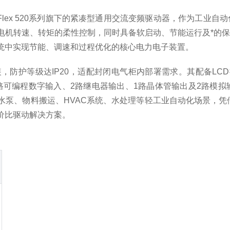
ley）PowerFlex 520系列旗下的紧凑型通用交流变频驱动器
电机转速、转矩的柔性控制，同时具备软启动、节能运行及*的
统中实现节能、调速和过程优化的核心电力电子装置。
防护等级达IP20，适配封闭电气柜内部署需求。其配备LCD
具备6路可编程数字输入、2路继电器输出、1路晶体管输出及2路
水泵、物料搬运、HVAC系统、水处理等轻工业自动化场景，凭
价比驱动解决方案。