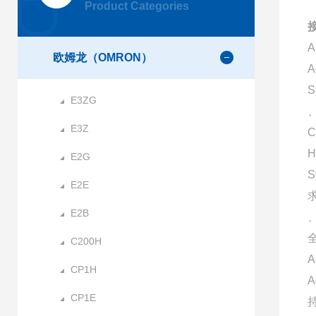
Product Categories
欧姆龙（OMRON）
A
S
E3ZG
、
E3Z
C
H
E2G
E2E
E2B
C200H
A
CP1H
CP1E