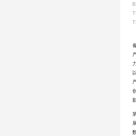
B
T
T