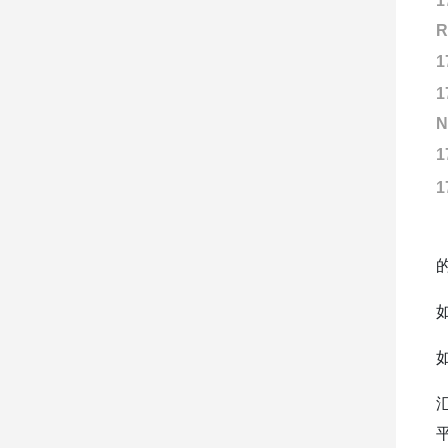
1
R
1
1
N
1
1