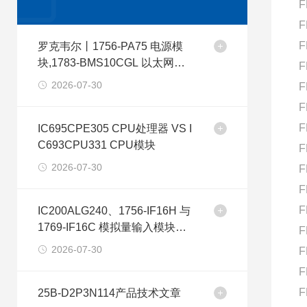
F
F
F
罗克韦尔丨1756-PA75 电源模
块,1783-BMS10CGL 以太网交
F
换机
2026-07-30
F
F
F
IC695CPE305 CPU处理器 VS I
C693CPU331 CPU模块
F
2026-07-30
F
F
F
IC200ALG240、1756-IF16H 与
1769-IF16C 模拟量输入模块型
F
号差异分析
2026-07-30
F
F
F
25B-D2P3N114产品技术文章