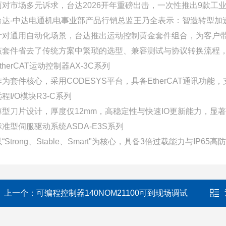
面对市场多元诉求，台达2026开年重磅出击，一次性推出9款
台达-中达电通机电事业部产品行销总监王乃全表示：智造转型
针对通用自动化场景，台达推出运动控制黄金套件组合，为客户
该套件省去了传统方案中繁琐的选型、兼容测试与协议转换流程
therCAT运动控制器AX-3C系列
作为套件核心，采用CODESYS平台，具备EtherCAT通讯
程I/O模块R3-C系列
薄型刀片设计，厚度仅12mm，高稳定性与快速IO更新能力，显
标准型伺服驱动系统ASDA-E3S系列
以“Strong、Stable、Smart"为核心，具备3倍过载能力与
上一个：
可编程控制器140NOM21100可到现场调试