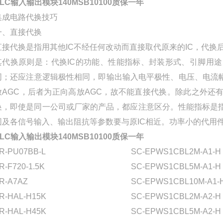
PLC输入输出模块140MSB10100质保一年
集成电路代换技巧
一、直接代换
直接代换是指用其他IC不经任何改动而直接取代原来的IC，代
其代换原则是：代换IC的功能、性能指标、封装形式、引脚用途
同；还应注意逻辑极性相同，即输出输入电平极性、电压、电流幅度必
放AGC，后者为正向高放AGC，故不能直接代换。除此之外还有
换，即使是同一公司或厂家的产品，都应注意区分。性能指标是指
围及各信号输入、输出阻抗等参数要与原IC相近。功率小的代用
PLC输入输出模块140MSB10100质保一年
R-PU07BB-L
SC-EPWS1CBL2M-A1-H
R-F720-1.5K
SC-EPWS1CBL5M-A1-H
R-A7AZ
SC-EPWS1CBL10M-A1-
R-HAL-H15K
SC-EPWS1CBL2M-A2-H
R-HAL-H45K
SC-EPWS1CBL5M-A2-H