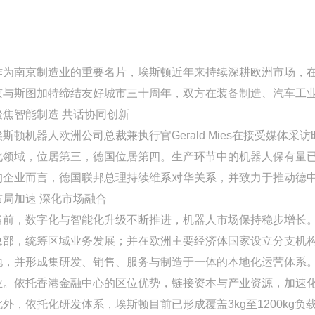
作为南京制造业的重要名片，埃斯顿近年来持续深耕欧洲市场，
京与斯图加特缔结友好城市三十周年，双方在装备制造、汽车工
聚焦智能制造 共话协同创新
埃斯顿机器人欧洲公司总裁兼执行官Gerald Mies在接受媒
化领域，位居第三，德国位居第四。生产环节中的机器人保有量
的企业而言，德国联邦总理持续维系对华关系，并致力于推动德中
布局加速 深化市场融合
当前，数字化与智能化升级不断推进，机器人市场保持稳步增长。埃
总部，统筹区域业务发展；并在欧洲主要经济体国家设立分支机构
地，并形成集研发、销售、服务与制造于一体的本地化运营体系。2
业。依托香港金融中心的区位优势，链接资本与产业资源，加速
此外，依托化研发体系，埃斯顿目前已形成覆盖3kg至1200kg