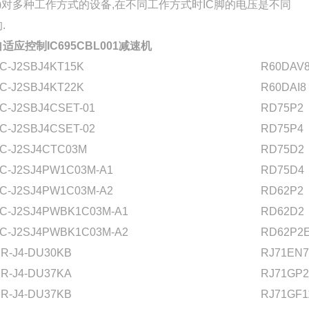
h)对多种工作方式的设备,在不同工作方式时IC脚的电压是不同
.
自适应控制IC695CBL001减速机
C-J2SBJ4KT15K
R60DAV
C-J2SBJ4KT22K
R60DAI8
C-J2SBJ4CSET-01
RD75P2
C-J2SBJ4CSET-02
RD75P4
C-J2SJ4CTC03M
RD75D2
C-J2SJ4PW1C03M-A1
RD75D4
C-J2SJ4PW1C03M-A2
RD62P2
C-J2SJ4PWBK1C03M-A1
RD62D2
C-J2SJ4PWBK1C03M-A2
RD62P2
R-J4-DU30KB
RJ71EN7
R-J4-DU37KA
RJ71GP2
R-J4-DU37KB
RJ71GF1