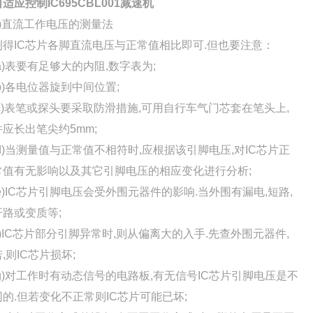
自适应控制IC695CBL001减速机
2)直流工作电压的测量法
测得IC芯片各脚直流电压与正常值相比即可.但也要注意：
(a)表要有足够大的内阻,数字表为;
(b)各电位器旋到中间位置;
(c)表笔或探头要采取防滑措施,可用自行车气门芯套在笔头上,
并应长出笔尖约5mm;
(d)当测量值与正常值不相符时,应根据该引脚电压,对IC芯片正
常值有无影响以及其它引脚电压的相应变化进行分析;
(e)IC芯片引脚电压会受外围元器件的影响.当外围有漏电,短路,
开路或变质等;
(f)IC芯片部分引脚异常时,则从偏离大的入手.先查外围元器件,
若,则IC芯片损坏;
(g)对工作时有动态信号的电路板,有无信号IC芯片引脚电压是不
同的.但若变化不正常则IC芯片可能已坏;