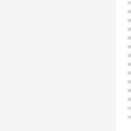
H
M
M
M
M
M
M
M
M
M
M
M
H
H