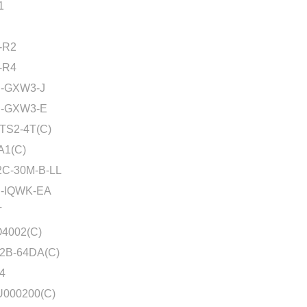
1
-R2
-R4
-GXW3-J
-GXW3-E
TS2-4T(C)
A1(C)
2C-30M-B-LL
-IQWK-EA
T
4002(C)
2B-64DA(C)
4
000200(C)