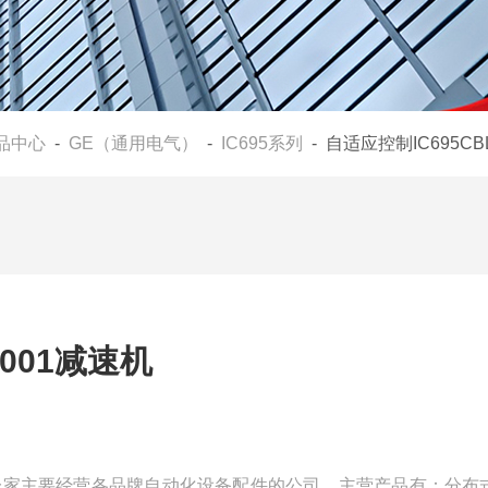
品中心
-
GE（通用电气）
-
IC695系列
- 自适应控制IC695CB
L001减速机
我们是一家主要经营各品牌自动化设备配件的公司，主营产品有：分布