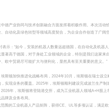
在中德产业协同与技术创新融合方面发挥着积极作用。本次活动
业、自动化及绿色转型等领域高度契合，为企业合作创造了广阔
体采访时表示：“如今，安装的机器人数量远超德国，在自动化及机器
已显著高于德国，对于身处工业领域的企业，特别是我们这家来
、欧中贸易尽可能扩大与便利化，显然具有至关重要的意义。"
斯顿加快推进化战略布局，2024年10月，埃斯顿在瑞士设立
，实现业务的覆盖。2025年，埃斯顿顺利建设完成波兰生产制
026年，埃斯顿将登陆港交所，成为工业机器人领域A+H股上
化品牌及业务布局。
负载范围的工业机器人产品矩阵，获得CE、UL等多项认证，满足