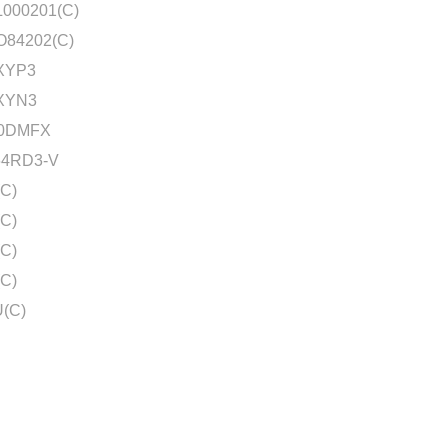
000201(C)
O84202(C)
XYP3
XYN3
20DMFX
64RD3-V
C)
C)
C)
C)
(C)