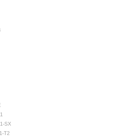
8
E
1
1-SX
1-T2