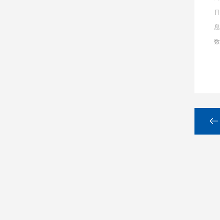
日
息
数