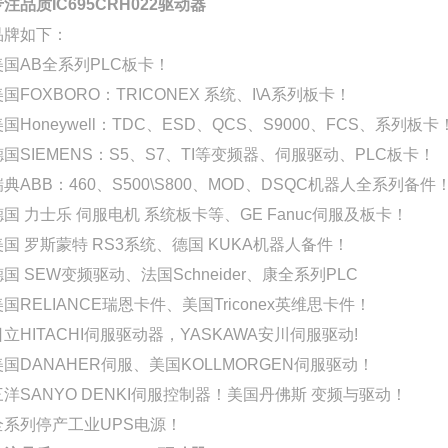
专注品质IC695CRH022驱动器
品牌如下：
美国AB全系列PLC板卡！
美国FOXBORO：TRICONEX 系统、I\A系列板卡！
国Honeywell：TDC、ESD、QCS、S9000、FCS、系列板卡
德国SIEMENS：S5、S7、TI等变频器、伺服驱动、PLC板卡！
瑞典ABB：460、S500\S800、MOD、DSQC机器人全系列备件
德国 力士乐 伺服电机 系统板卡等、GE Fanuc伺服及板卡！
美国 罗斯蒙特 RS3系统、德国 KUKA机器人备件！
德国 SEW变频驱动、法国Schneider、康全系列PLC
美国RELIANCE瑞恩卡件、美国Triconex英维思卡件！
日立HITACHI伺服驱动器，YASKAWA安川伺服驱动!
美国DANAHER伺服、美国KOLLMORGEN伺服驱动！
三洋SANYO DENKI伺服控制器！美国丹佛斯 变频与驱动！
全系列停产工业UPS电源！