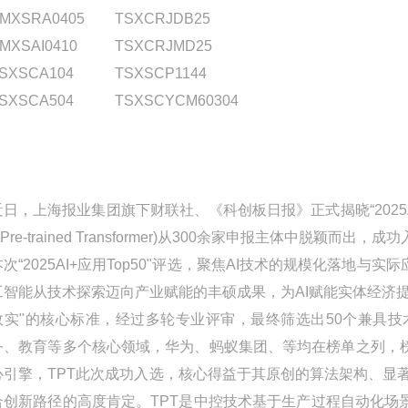
MXSRA0405
TSXCRJDB25
MXSAI0410
TSXCRJMD25
SXSCA104
TSXSCP1144
SXSCA504
TSXSCYCM60304
近日，上海报业集团旗下财联社、《科创板日报》正式揭晓“2025AI+应
 Pre-trained Transformer)从300余家申报主体中脱颖而
本次“2025AI+应用Top50"评选，聚焦AI技术的规模化落
工智能从技术探索迈向产业赋能的丰硕成果，为AI赋能实体经济
效实"的核心标准，经过多轮专业评审，最终筛选出50个兼具
务、教育等多个核心领域，华为、蚂蚁集团、等均在榜单之列，榜
心引擎，TPT此次成功入选，核心得益于其原创的算法架构、显著
合创新路径的高度肯定。TPT是中控技术基于生产过程自动化场