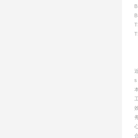
B
B
T
T
s