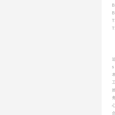
B
B
T
T
s