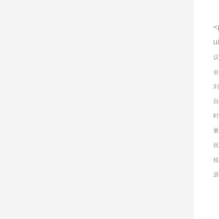
<
u
议
会
刘
量
祝
源