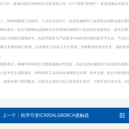
月17日，南钢与杭州和利时自动化有限公司（以下简称“和利时"）签署战略合作
。
上，和利时围绕工业软件、工业自动化PLC，以及轧钢线PLC改造联合创新实施方案
桐杰表示，此次与南钢达成战略合作并启动轧钢线PLC改造联合创新项目，是双方
自动化与智能化领域多年，在技术研发与产品落地中始终坚持做到技术平台化、产品行
时重点布局的核心领域，企业将投入优质人才与资源，与南钢深化联合攻关、做好技
。
瑞荣表示，南钢与和利时正式签署战略合作协议，同步启动轧钢线PLC改造联合创
核心技术自主创新路径，和利时在工业自动化领域积淀深厚、技术过硬。此次与和利时
、统筹各部门协同配合，以该试点项目为起点深化联合攻关，力争打造行业示范，在
上一个：
程序可变IC695ALG608CA接触器