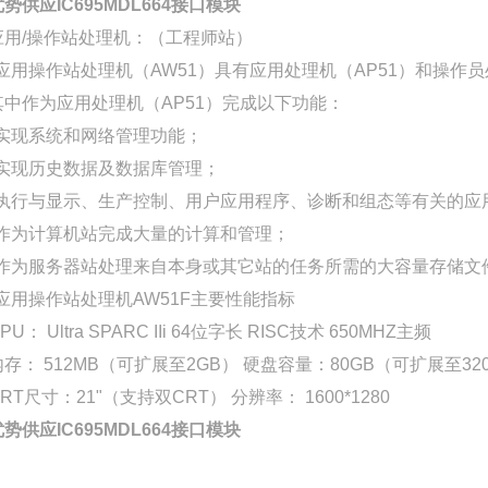
优势供应IC695MDL664接口模块
应用/操作站处理机：（工程师站）
*应用操作站处理机（AW51）具有应用处理机（AP51）和操作
其中作为应用处理机（AP51）完成以下功能：
*实现系统和网络管理功能；
*实现历史数据及数据库管理；
*执行与显示、生产控制、用户应用程序、诊断和组态等有关的应
*作为计算机站完成大量的计算和管理；
*作为服务器站处理来自本身或其它站的任务所需的大容量存储文
*应用操作站处理机AW51F主要性能指标
PU： Ultra SPARC IIi 64位字长 RISC技术 650MHZ主频
内存： 512MB（可扩展至2GB） 硬盘容量：80GB（可扩展至32
RT尺寸：21"（支持双CRT） 分辨率： 1600*1280
优势供应IC695MDL664接口模块