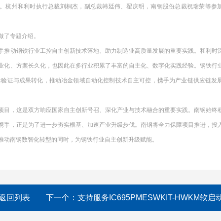
协议。杭州和利时执行总裁刘桐杰，副总裁韩廷伟、翟庆明，南钢股份总裁祝瑞荣等参
做了专题介绍。
携手推动钢铁行业工控自主创新技术落地、助力制造业高质量发展的重要实践。和利时
业化、方案长久化，也因此在多行业积累了丰富的自主化、数字化实践经验。钢铁行
术验证与成果转化，推动冶金领域自动化控制技术自主可控，携手为产业链供应链发
新项目，这是双方响应国家自主创新号召、深化产业与技术融合的重要实践。南钢始终
携手，正是为了进一步夯实根基、加速产业升级步伐。南钢将全力保障项目推进，投
推动南钢数智化转型的同时，为钢铁行业自主创新升级赋能。
返回列表
下一个：
支持服务IC695PMESWKIT-HWKM软启