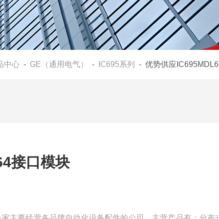
品中心
-
GE（通用电气）
-
IC695系列
- 优势供应IC695MDL
664接口模块
我们是一家主要经营各品牌自动化设备配件的公司，主营产品有：分布