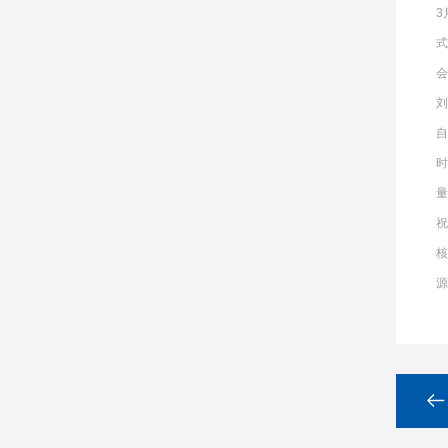
3
式
会
刘
量
祝
源