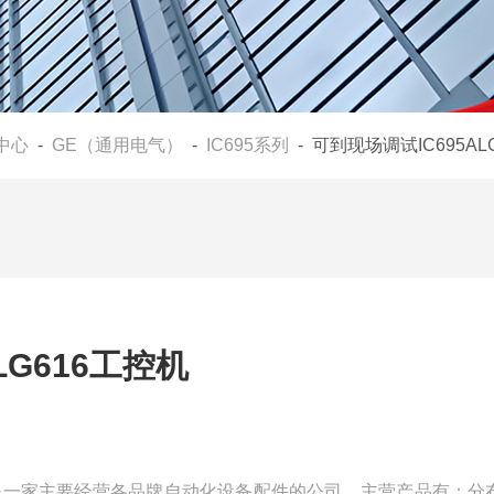
中心
-
GE（通用电气）
-
IC695系列
- 可到现场调试IC695AL
LG616工控机
机我们是一家主要经营各品牌自动化设备配件的公司，主营产品有：分