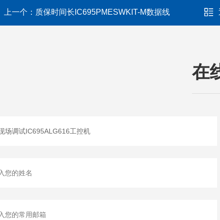
上一个：
质保时间长IC695PMESWKIT-M数据线
在