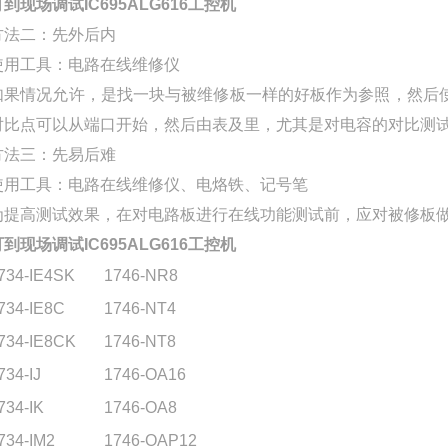
可到现场调试IC695ALG616工控机
方法二：先外后内
使用工具：电路在线维修仪
如果情况允许，是找一块与被维修板一样的好板作为参照，然后使
对比点可以从端口开始，然后由表及里，尤其是对电容的对比测
方法三：先易后难
使用工具：电路在线维修仪、电烙铁、记号笔
为提高测试效果，在对电路板进行在线功能测试前，应对被修板
可到现场调试IC695ALG616工控机
734-IE4SK
1746-NR8
734-IE8C
1746-NT4
734-IE8CK
1746-NT8
734-IJ
1746-OA16
734-IK
1746-OA8
734-IM2
1746-OAP12