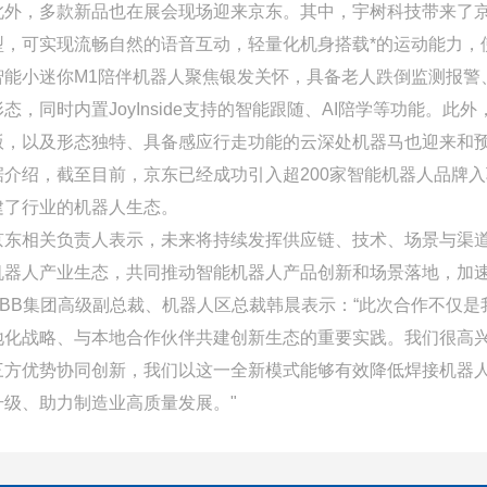
此外，多款新品也在展会现场迎来京东。其中，宇树科技带来了京东定制版
型，可实现流畅自然的语音互动，轻量化机身搭载*的运动能力，使
智能小迷你M1陪伴机器人聚焦银发关怀，具备老人跌倒监测报警、
形态，同时内置JoyInside支持的智能跟随、AI陪学等功能。此外
版，以及形态独特、具备感应行走功能的云深处机器马也迎来和
据介绍，截至目前，京东已经成功引入超200家智能机器人品牌
建了行业的机器人生态。
京东相关负责人表示，未来将持续发挥供应链、技术、场景与渠
机器人产业生态，共同推动智能机器人产品创新和场景落地，加
ABB集团高级副总裁、机器人区总裁韩晨表示：“此次合作不仅是
地化战略、与本地合作伙伴共建创新生态的重要实践。我们很高
三方优势协同创新，我们以这一全新模式能够有效降低焊接机器
升级、助力制造业高质量发展。"