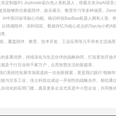
R1 JoyInside蓝白色人形机器人，搭载京东JoyAI语音
其能够胜任家庭陪伴、娱乐展示、教育学习等多种场景。Zerot
AI中医问诊等贴心功能。镜识科技BaoBao机器人拥有人形、
，以情感陪伴、实时回应、数据存忆为核心卖点的Toycity小耙AI
预售。
入驻，覆盖陪伴、教育、技术开发、工业应用等几乎所有主流场景
道的多重优势，持续深化与生态伙伴的战略协同，打造更加开放
速惠及千行百业和千家万户，点亮智慧生活的新篇章。
我们系统性拓展市场渠道的一次创新探索，更是我们践行‘领御华
兴能与京东工业、佳士科技达成这一开创性的战略合作。相信通
人自动化的应用门槛，惠及更多企业尤其是中小型企业，共同推