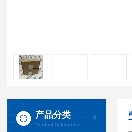
产品分类
Product Categories