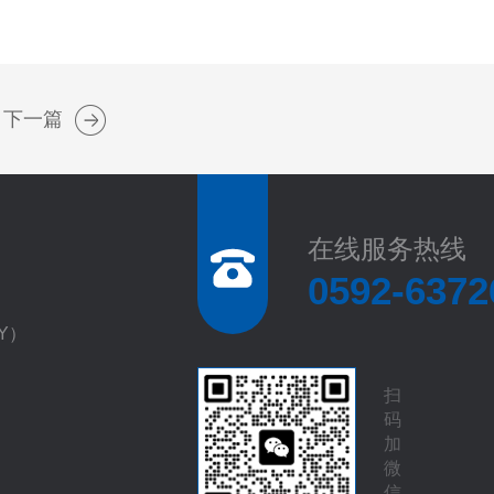
下一篇
在线服务热线
0592-6372
EY）
扫
码
加
微
信