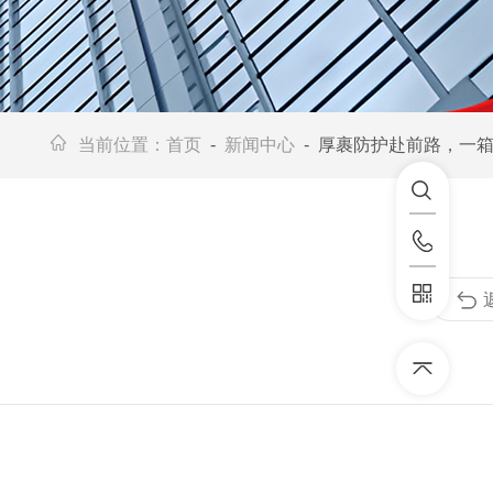
当前位置：
首页
-
新闻中心
- 厚裹防护赴前路，一