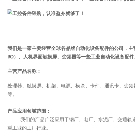
我们是
一家
主要经营
全球各
品牌自动化设备
配件的公司
，
主
I/O
）、
人机界面
触摸屏、变频器等
一些
工业
自动化设备
配件
主营产品名称：
处理器
、触摸屏、
机架
、
电源
、
模块
、
卡
件
、
通讯卡、
变频
等
。
产品
应用领域
范围
：
我们的
产品广泛应用于
钢厂
、
电厂
、
水泥厂、交
通
轨
重工业的工厂行业。