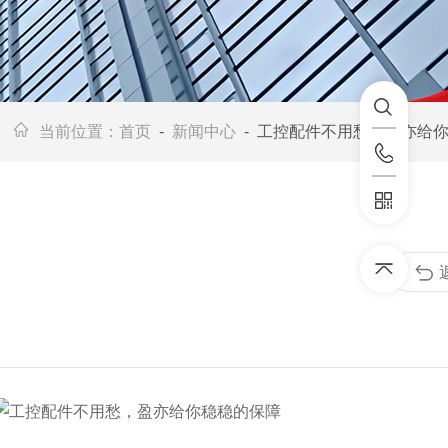
当前位置：
首页
-
新闻中心
- 工控配件不用愁，盈亦给