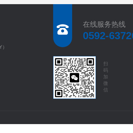
在线服务热线
0592-6372
EY）
扫
码
加
微
信