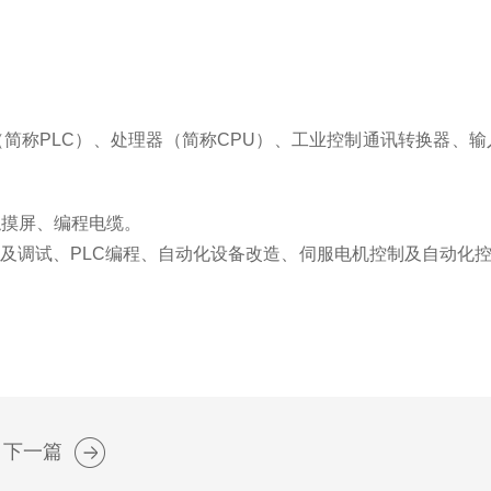
（
简称
PLC
）、处理器（简称
CPU
）、
工业控制通
讯
转换器
、
输
触摸屏、编程电缆。
及调试、
PLC编程
、自动化设备
改造
、
伺服电机控制及自动化
下一篇