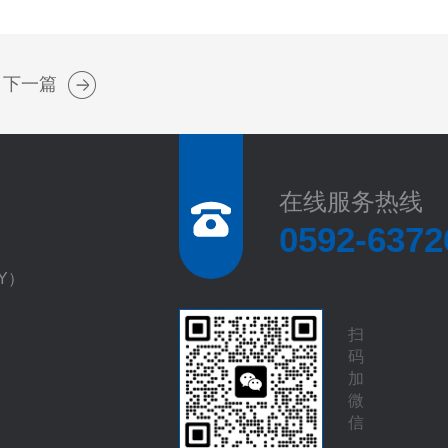
下一篇
在线服务热线
0592-6372
EY）
扫
码
加
微
信