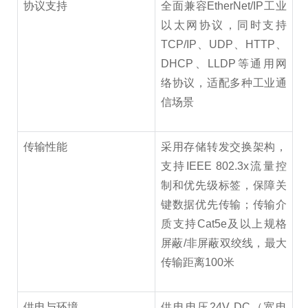
协议支持
全面兼容EtherNet/IP工业
以太网协议，同时支持
TCP/IP、UDP、HTTP、
DHCP、LLDP等通用网
络协议，适配多种工业通
信场景
传输性能
采用存储转发交换架构，
支持IEEE 802.3x流量控
制和优先级标签，保障关
键数据优先传输；传输介
质支持Cat5e及以上规格
屏蔽/非屏蔽双绞线，最大
传输距离100米
供电与环境
供电电压24V DC（宽电